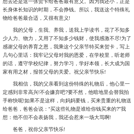
想去还是送一张贺卡给爸爸最有意义。因为我还小，正是
长身体长知识的时期，不会挣钱。所以，我送这个特殊礼
物给爸爸最合适，又很有意义!
我的父母，生我、养我，送我上学读书，花了不知多
少人力、物力，又用了不知多少钱财，使我感激不尽!为了
感谢父母的养育之恩，我乘这个父亲节特买来贺卡，写上
几句心里话：我牢记父母对我的恩爱，在学校里，听老师
的话，遵守学校纪律，努力学习，学好本领，长大成为国
家有用之材，报答父母的关爱。祝父亲节快乐!
我相信，我的父亲看到这份特殊的礼物后，他心里一
定感到非常高兴!不会嫌弃吧?要不然，他暗地里会替我拍
手称快呢!如果不是这样，向妈妈要钱，买来贵重的礼物送
给爸爸，爸爸会说：“买这些礼物是谁给你钱买来的?”我
想：他不但不会表扬我，我还会惹来一场大骂啊!
爸爸，祝你父亲节快乐!