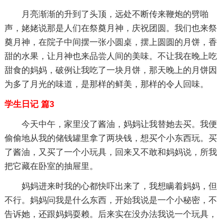
月亮渐渐的升到了头顶，远处不断传来鞭炮的劈啪
声，姥姥说那是人们在祭奠月神，庆祝团圆。我们也来祭
奠月神，在院子中间摆一张小圆桌，摆上圆圆的月饼，香
甜的水果，让月神也来品尝人间的美味。不让我在晚上吃
甜食的妈妈，破例让我吃了一块月饼，那天晚上的月饼因
为多了月光的味道，是那样的鲜美，那样的令人回味。
学生日记 篇3
今天中午，家里没了酱油，妈妈让我替她去买。我便
偷偷地从我的储钱罐里拿了两块钱，想买个小东西玩。买
了酱油，又买了一个小玩具，回来又不敢和妈妈说，所我
把它藏在卧室的抽屉里。
妈妈进来时我的心都快吓出来了，我想瞒着妈妈，但
不行。妈妈问我是什么东西，开始我说是一个小秘密，不
告诉她，还跟妈妈耍赖。后来实在没办法我说一个玩具，