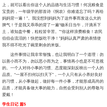
上，就可以看出你这个人的品德与生活习惯！何况粮食是
宝贵的，一年级学的那首诗《悯农》你难道忘了吗？再给
妈妈背一遍！”。我没想到妈妈为了这件事而发这么大的
脾气！于是我又乖乖的背了一遍“锄禾日当午，汗滴禾下
土，谁知盘中餐，粒粒皆辛苦。”“你这样浪费粮食！农民
伯伯会流泪的！快把饭吃干净！”妈妈认真严肃的表情使
我不得不吃光了碗里剩余的米饭。
这件事情让我非常惭愧，也让我明白了一个道理：勿
以善小而不为，勿以恶小而为之，事情再小也是不可忽视
的。一个人对待小事的习惯、态度能深刻反映出一个人的
品质。“一屋不扫何以扫天下”，一个人只有从小养好良好
的习惯，从小事做起，做好每一件小事，才能形成高尚的
品质，才能具备做大事的能力，自然会受到别人的尊敬与
爱戴！
学生日记 篇5