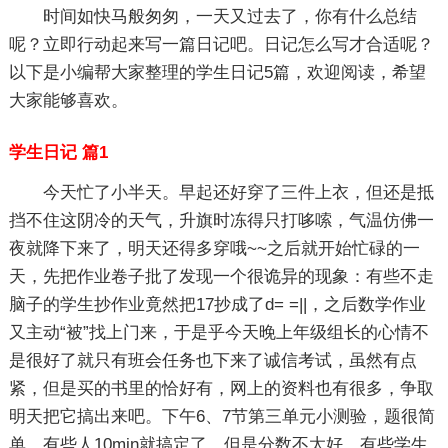
时间如快马般匆匆，一天又过去了，你有什么总结
呢？立即行动起来写一篇日记吧。日记怎么写才合适呢？
以下是小编帮大家整理的学生日记5篇，欢迎阅读，希望
大家能够喜欢。
学生日记 篇1
今天忙了小半天。早起还好穿了三件上衣，但还是抵
挡不住这阴冷的天气，升旗时冻得只打哆嗦，气温仿佛一
夜就降下来了，明天还得多穿哦~~之后就开始忙碌的一
天，先把作业卷子批了发现一个很诡异的现象：有些不走
脑子的学生抄作业竟然把17抄成了d= =||，之后数学作业
又主动“被”找上门来，于是乎今天晚上年级组长的心情不
是很好了就只有班会任务也下来了诚信考试，虽然有点
紧，但是买的书里的恰好有，网上的资料也有很多，争取
明天把它搞出来吧。下午6、7节第三单元小测验，题很简
单，有些人10min就搞定了，但是分数不太好，有些学生