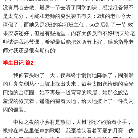
没有用心去做。最后一节去听了同学的课，感觉准备得不
是太充分，可能和老师的突然袭击有关：2班的老师今天
请假了，而她又是2班的实习班主任，so之后带了一节;效
果应该还好，但是有些拖堂，内容太多反而不好!明天给老
师试讲我那节课，希望最后能把这两节上好，感觉指导老
师对我还是很有期待的!
学生日记 篇2
我仰着头盼了一天，夜幕终于悄悄地降临了，圆溜溜
的月亮立刻从小山坡上探出头来，戴着太阳送给她的流光
四溢的金项圈，她不再是一道弯弯的峨眉，她那么皎洁，
羞涩的微笑着，遥遥的望着大地，给大地披上了一件亮闪
闪的银装。
中秋之夜的小乡村是热闹，大树“沙沙”的拍着小手，
蟋蟀在草丛里低声的歌唱。我歪着头看着可爱的月亮，仿