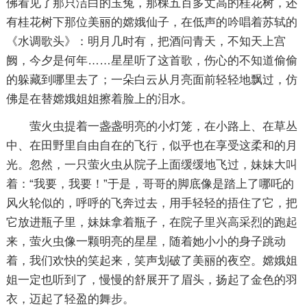
佛看见了那只洁白的玉兔，那棵五百多丈高的桂花树，还
有桂花树下那位美丽的嫦娥仙子，在低声的吟唱着苏轼的
《水调歌头》：明月几时有，把酒问青天，不知天上宫
阙，今夕是何年……星星听了这首歌，伤心的不知道偷偷
的躲藏到哪里去了；一朵白云从月亮面前轻轻地飘过，仿
佛是在替嫦娥姐姐擦着脸上的泪水。
萤火虫提着一盏盏明亮的小灯笼，在小路上、在草丛
中、在田野里自由自在的飞行，似乎也在享受这柔和的月
光。忽然，一只萤火虫从院子上面缓缓地飞过，妹妹大叫
着：“我要，我要！”于是，哥哥的脚底像是踏上了哪吒的
风火轮似的，呼呼的飞奔过去，用手轻轻的捂住了它，把
它放进瓶子里，妹妹拿着瓶子，在院子里兴高采烈的跑起
来，萤火虫像一颗明亮的星星，随着她小小的身子跳动
着，我们欢快的笑起来，笑声划破了美丽的夜空。嫦娥姐
姐一定也听到了，慢慢的舒展开了眉头，扬起了金色的羽
衣，迈起了轻盈的舞步。