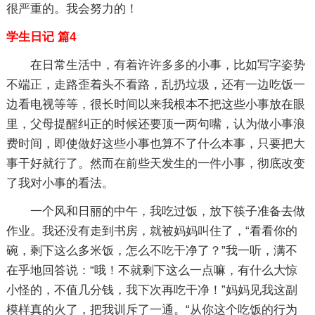
很严重的。我会努力的！
学生日记 篇4
在日常生活中，有着许许多多的小事，比如写字姿势
不端正，走路歪着头不看路，乱扔垃圾，还有一边吃饭一
边看电视等等，很长时间以来我根本不把这些小事放在眼
里，父母提醒纠正的时候还要顶一两句嘴，认为做小事浪
费时间，即使做好这些小事也算不了什么本事，只要把大
事干好就行了。然而在前些天发生的一件小事，彻底改变
了我对小事的看法。
一个风和日丽的中午，我吃过饭，放下筷子准备去做
作业。我还没有走到书房，就被妈妈叫住了，“看看你的
碗，剩下这么多米饭，怎么不吃干净了？”我一听，满不
在乎地回答说：“哦！不就剩下这么一点嘛，有什么大惊
小怪的，不值几分钱，我下次再吃干净！”妈妈见我这副
模样真的火了，把我训斥了一通。“从你这个吃饭的行为