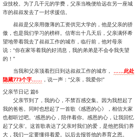
业技校。为了几干元的学费，父亲当晚便给远在另一座城
市的叔叔发去了一封求援信。
叔叔是父亲用微薄的工资供完大学的，他是父亲的骄
傲，也是我们学习的榜样。信寄出十几天后，父亲满怀希
望地带着我去了叔叔工作的城市，临行前，他对母亲
说：“你在家等着我的好消息，我的弟弟是不会令我失望
的！"
当我和父亲顶着烈日到达叔叔工作的城市，
……此处
隐藏773个字……
，说一声：“父亲，我爱你!”
父亲节日记 篇6
父亲节到了，我的心，不禁百感交集。因为我想起了
我的爸爸。同时也想起了一首歌《感恩的心》，相信大家
也都听过吧。‘感恩的心，陪伴着你。感恩的心，让我回忆
起了父亲’。这首歌表达了父亲对我们的爱，是他把我们养
大，我们一定要懂得着爱。以后去报答他的养育之恩。