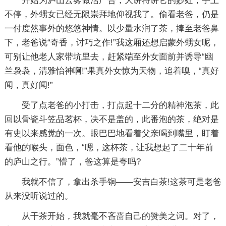
开始为庐山云雾做活广告，大讲特讲它的妙处，手上
不停，外甥女已经无限崇拜地仰视我了。偷看老爸，仍是
一付度然事外的悠悠神情。以少量水润了茶，捧至老爸鼻
下，老爸说“奇香，讨巧之作!”我这厢还想启蒙外甥女呢，
可别让他老人家带坑里去，赶紧端至外女面前并诱导“幽
兰袅袅，清雅怡神啊!”果真外女惊为天物，追着嗅，“真好
闻，真好闻!”
受了点老爸的小打击，打点起十二分的精神泡茶，此
回以骨瓷斗笠品茗杯，决不是盖的，此番泡的茶，绝对是
有史以来感觉的一次。眼巴巴地看着父亲喝到嘴里，盯着
看他的喉头，面色，“嗯，这杯茶，让我想起了二十年前
的庐山之行。”懵了，爸这算是夸吗?
我就不信了，拿出杀手锏——安吉白茶!这茶可是老爸
从来没听说过的。
从干茶开始，我就毫不吝啬自己的赞美之词。对了，