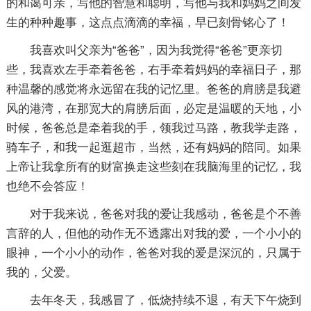
的和蔼可亲，写他的智慧和聪明，写他与我和妈妈之间发
生的种种趣事，这点点滴滴的幸福，早已刻骨铭心了！
我喜欢叫父亲为“爸爸”，因为我觉得“爸爸”更亲切
些，我喜欢左手牵着爸爸，右手牵着妈妈的幸福日子，那
种温馨的感觉将永远留在我的记忆里。爸爸的肩膀是我避
风的港湾，在那宽大的肩膀后面，必定是温暖的天地，小
时候，爸爸总是牵着我的手，领我过马路，教我学走路，
骑车子，和我一起逛超市，当然，还有妈妈的陪同。如果
上帝让我拿所有的财富换走这些刻在我脑海里的记忆，我
也绝不会答应！
对于我来说，爸爸对我的爱让我感动，爸爸是个不善
言辞的人，但他的动作无不透露出对我的爱，一个小小的
眼神，一个小小的动作，爸爸对我的爱是深沉的，只属于
我的，父爱。
去年冬天，我感冒了，低烧持续不退，有天下午烧到