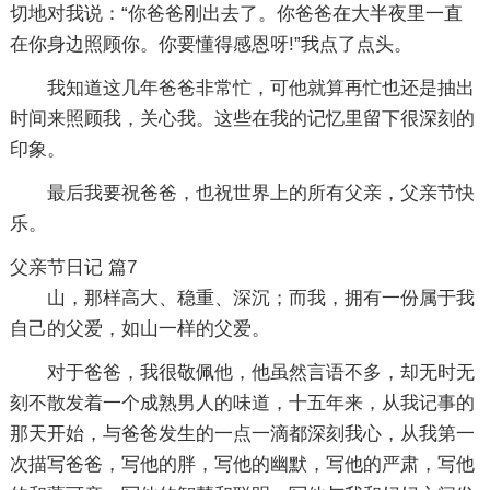
切地对我说：“你爸爸刚出去了。你爸爸在大半夜里一直
在你身边照顾你。你要懂得感恩呀!”我点了点头。
我知道这几年爸爸非常忙，可他就算再忙也还是抽出
时间来照顾我，关心我。这些在我的记忆里留下很深刻的
印象。
最后我要祝爸爸，也祝世界上的所有父亲，父亲节快
乐。
父亲节日记 篇7
山，那样高大、稳重、深沉；而我，拥有一份属于我
自己的父爱，如山一样的父爱。
对于爸爸，我很敬佩他，他虽然言语不多，却无时无
刻不散发着一个成熟男人的味道，十五年来，从我记事的
那天开始，与爸爸发生的一点一滴都深刻我心，从我第一
次描写爸爸，写他的胖，写他的幽默，写他的严肃，写他