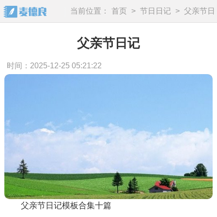
当前位置：
首页
>
节日日记
>
父亲节日
记
父亲节日记
时间：2025-12-25 05:21:22
父亲节日记模板合集十篇