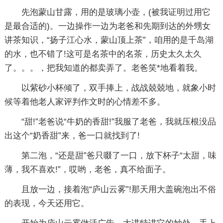
先泡蒙山甘露，用的是玻璃小壶，(被我证明过用它
是最合适的)。一边操作一边为老爸和先期到达的外甥女
讲茶知识，“扬子江心水，蒙山顶上茶”，咱用的是千岛湖
的水，也不错了!这可是名茶中的名茶，历史太久太久
了。。。，把我知道的都卖弄了。老爸笑*地看着我。
以紫砂小杯倾了，双手捧上，战战兢兢地，就象小时
候等着他老人家评判作文时的心情差不多。
“甜!”老爸说“牛奶的香甜!”我服了老爸，我就压根没品
出这个“奶香甜”来，爸一口就找到了!
第二泡，“还是甜”爸只啜了一口，放下杯子“太甜，味
薄，我不喜欢!”，哎哟，老爸，真不给面子。
且放一边，接着泡“庐山云雾”!那天用大盖碗泡出不俗
的表现，今天还用它。