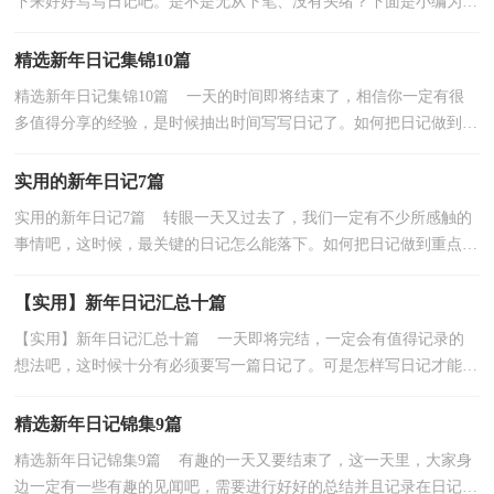
下来好好写写日记吧。是不是无从下笔、没有头绪？下面是小编为大
家整理的新年日记9篇，希望对大家有所帮助。新年日...
精选新年日记集锦10篇
精选新年日记集锦10篇 一天的时间即将结束了，相信你一定有很
多值得分享的经验，是时候抽出时间写写日记了。如何把日记做到重
点突出呢？以下是小编整理的新年日记10篇，供大家参...
实用的新年日记7篇
实用的新年日记7篇 转眼一天又过去了，我们一定有不少所感触的
事情吧，这时候，最关键的日记怎么能落下。如何把日记做到重点突
出呢？下面是小编为大家整理的新年日记7篇，仅供参考...
【实用】新年日记汇总十篇
【实用】新年日记汇总十篇 一天即将完结，一定会有值得记录的
想法吧，这时候十分有必须要写一篇日记了。可是怎样写日记才能出
彩呢？下面是小编精心整理的新年日记10篇，希望对大...
精选新年日记锦集9篇
精选新年日记锦集9篇 有趣的一天又要结束了，这一天里，大家身
边一定有一些有趣的见闻吧，需要进行好好的总结并且记录在日记里