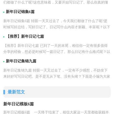
们都做了什么了呢?这也意味着，又要开始写日记了。那么你真的懂
详情
得怎么写日记吗？...【
】
新年日记锦集6篇
新年日记锦集6篇 转眼一天又过去了，今天我们都做了什么了呢?是
时候写好总结，写好日记了。日记写什么内容才新颖、丰富呢？以下
详情
是小编为大家整...【
】
【推荐】新年日记七篇
【推荐】新年日记七篇 已到了一天的末尾，相信你一定有很多值得
分享的经验，想必是时候写一篇日记了。那么日记有什么格式呢？以
详情
下是小编整理的...【
】
新年日记集锦九篇
新年日记集锦九篇 转眼一天又过去了，一定有不少感想，不妨坐下
来好好写写日记吧。是不是无从下笔、没有头绪？下面是小编为大家
详情
整理的新年日记...【
】
最新范文
新年日记模板6篇
新年日记模板6篇 一天终于结束了，相信大家这一天里都收获颇丰