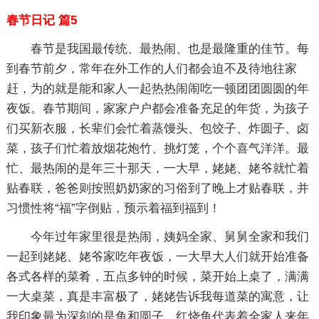
春节日记 篇5
春节是我国最传统、最热闹、也是最隆重的佳节。每
到春节前夕，常年在外工作的人们都会迫不及待地往家
赶，为的就是能和家人一起热热闹闹吃一顿团团圆圆的年
夜饭。春节期间，家家户户都会准备充足的年货，为孩子
们买新衣服，长辈们会忙着蒸馒头、包饺子、炸圆子、卤
菜，孩子们忙着放烟花炮竹、挑灯笼，个个喜气洋洋。最
忙、最热闹的是年三十那天，一大早，姥姥、姥爷就忙着
贴春联，爸爸则按照奶奶家的习俗到了晚上才贴春联，并
习惯性将“福”字倒贴，预示着福到福到！
今年过年家里很是热闹，姨妈全家、舅舅全家和我们
一起到姥姥、姥爷家吃年夜饭，一大早大人们就开始准备
各式各样的菜肴，五点多钟的时候，菜开始上桌了，满满
一大桌菜，真是丰富极了，姥姥告诉我每道菜的寓意，让
我印象最为深刻的是鱼和圆子，红烧鱼代表着全家人来年