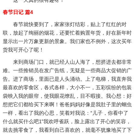
这一天真的很有趣呀！
春节日记 篇4
春节就快要到了，家家张灯结彩，贴上了红红的对
联，放起了绚丽的烟花，还要忙着购置年货，好在新年时
显示出一片万象更新的景象。我们家也不例外，这次买年
货我可开心了呢！
来到商场门口，就已经人山人海了，想挤进去都非常
难。一些推销员在发广告纸，无疑是一些商品大促销的广
告。进了商场，里面已是人头涌动。上了电梯，我直奔我
最喜欢的零食区，各式各样，大小不一，五彩缤纷的包装
袋映入我的眼帘，使我眼花缭乱，目不暇接。我心想：好
想把它们都给买下来啊！爸爸妈妈好像是我肚子里的蛔虫
一样，看出了我的心思，笑着对我说：“儿子，你看中了
什么就买什么吧1”我欢呼雀跃，脸上露出了开心的笑容，
就去挑零食了，我看到自己喜欢的，就毫不犹豫地买了下