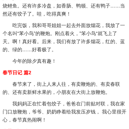
烧鲤鱼。还有许多冷盘，如香肠、鸭顿、还有鸭子……当
然还有饺子了。哇，吃得真爽！
吃完饭，我和哥哥姐姐一起去外面放烟花，我放了一
个名叫“苯小鸟”的鞭炮。刚点着火，”笨小鸟“就飞上了
天。啊！真好看。后来，我们有放了许多烟花，红的、蓝
的、绿的……好看极了。
今年的除夕真有趣！
春节日记 篇2
春节来了，街上人来人往，有卖鞭炮的、有卖春联
的、还有卖新鲜水果的，小朋友在大街上放鞭炮。
我妈妈正在忙着包饺子，爸爸在门前贴对联，我在家
门口放鞭炮，爷爷、奶奶睁着给我发压岁钱， 我心里很开
心，春节真热闹啊！