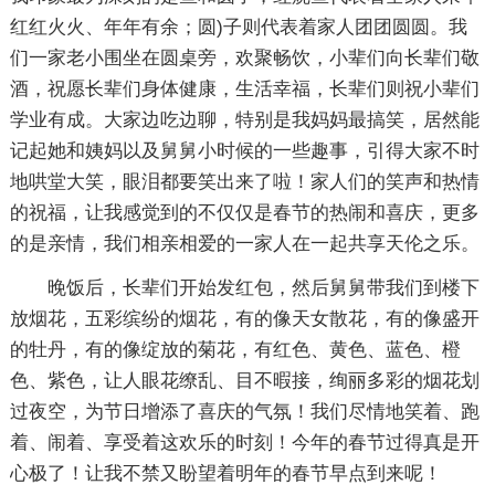
红红火火、年年有余；圆)子则代表着家人团团圆圆。我
们一家老小围坐在圆桌旁，欢聚畅饮，小辈们向长辈们敬
酒，祝愿长辈们身体健康，生活幸福，长辈们则祝小辈们
学业有成。大家边吃边聊，特别是我妈妈最搞笑，居然能
记起她和姨妈以及舅舅小时候的一些趣事，引得大家不时
地哄堂大笑，眼泪都要笑出来了啦！家人们的笑声和热情
的祝福，让我感觉到的不仅仅是春节的热闹和喜庆，更多
的是亲情，我们相亲相爱的一家人在一起共享天伦之乐。
晚饭后，长辈们开始发红包，然后舅舅带我们到楼下
放烟花，五彩缤纷的烟花，有的像天女散花，有的像盛开
的牡丹，有的像绽放的菊花，有红色、黄色、蓝色、橙
色、紫色，让人眼花缭乱、目不暇接，绚丽多彩的烟花划
过夜空，为节日增添了喜庆的气氛！我们尽情地笑着、跑
着、闹着、享受着这欢乐的时刻！今年的春节过得真是开
心极了！让我不禁又盼望着明年的春节早点到来呢！