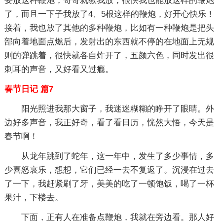
要放这种鞭炮，哥哥就教我放，很快我也能放这样的鞭炮
了，而且一下子我放了4、5根这样的鞭炮，好开心快乐！
接着，我也放了其他的多种鞭炮，比如有一种鞭炮是把头
部向着地面点燃后，发射出的东西就不停的在地面上无规
则的弹跳着，很快就各自炸开了，五颜六色，同时发出很
刺耳的声音，又好看又过瘾。
春节日记 篇7
阳光照进我那大窗子，我迷迷糊糊的睁开了眼睛。外
边好多声音，我正好奇，看了看日历，恍然大悟，今天是
春节啊！
从龙年跳到了蛇年，这一年中，发生了多少事情，多
少喜怒哀乐，想想，它们已经一去不复返了。沉浸在过去
了一下，我赶紧刷了牙，美美的吃了一顿饱饭，喝了一杯
果汁，下楼去。
下面，正有人在准备点鞭炮，我就在旁边看。那人好