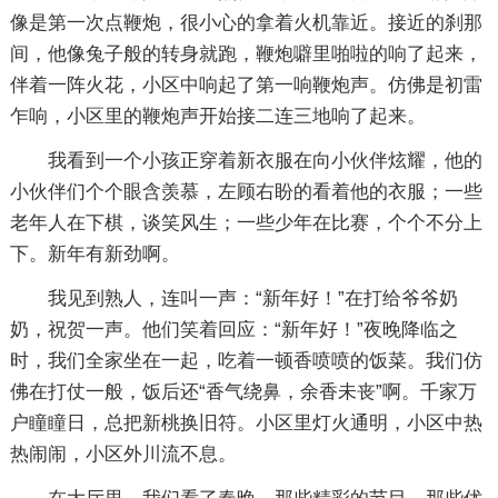
像是第一次点鞭炮，很小心的拿着火机靠近。接近的刹那
间，他像兔子般的转身就跑，鞭炮噼里啪啦的响了起来，
伴着一阵火花，小区中响起了第一响鞭炮声。仿佛是初雷
乍响，小区里的鞭炮声开始接二连三地响了起来。
我看到一个小孩正穿着新衣服在向小伙伴炫耀，他的
小伙伴们个个眼含羡慕，左顾右盼的看着他的衣服；一些
老年人在下棋，谈笑风生；一些少年在比赛，个个不分上
下。新年有新劲啊。
我见到熟人，连叫一声：“新年好！”在打给爷爷奶
奶，祝贺一声。他们笑着回应：“新年好！”夜晚降临之
时，我们全家坐在一起，吃着一顿香喷喷的饭菜。我们仿
佛在打仗一般，饭后还“香气绕鼻，余香未丧”啊。千家万
户瞳瞳日，总把新桃换旧符。小区里灯火通明，小区中热
热闹闹，小区外川流不息。