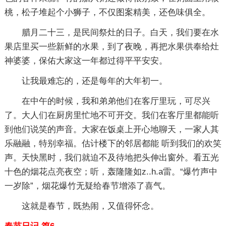
桃，松子堆起个小狮子，不仅图案精美，还色味俱全。
腊月二十三，是民间祭灶的日子。白天，我们要在水
果店里买一些新鲜的水果，到了夜晚，再把水果供奉给灶
神婆婆，保佑大家这一年都过得平平安安。
让我最难忘的，还是每年的大年初一。
在中午的时候，我和弟弟他们在客厅里玩，可尽兴
了。大人们在厨房里忙地不可开交。我们在客厅里都能听
到他们说笑的声音。大家在饭桌上开心地聊天，一家人其
乐融融，特别幸福。估计楼下的邻居都能 听到我们的欢笑
声。天快黑时，我们就迫不及待地把头伸出窗外。看五光
十色的烟花点亮夜空；听，轰隆隆如z..h.a雷。“爆竹声中
一岁除”，烟花爆竹无疑给春节增添了喜气。
这就是春节，既热闹，又值得怀念。