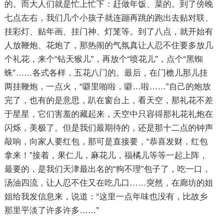
的。而大人们就是忙上忙下：赶做年饭、菜的。到了傍晚
七点左右，我们几个小孩子就连蹦再跳的跑出去贴对联、
挂彩灯、贴年画、挂门神、灯笼等。到了八点，就开始有
人放鞭炮、花炮了，那热闹的气氛真让人忍不住要多放几
个礼花，来个“钻天猴儿”，再放个“喷花儿”，点个“黑蜘
蛛”……各式各样，五花八门的。最后，在门檐儿那儿挂
两挂鞭炮，一点火，“噼里啪啦，噼…啦……”自己的炮放
完了，也有的是意思，趴在窗台上，看天空，那礼花不差
于星星，它们害羞的藏起来，天空中只容得那礼花礼炮在
闪烁，美极了。但是我们最期待的，还是那十二点的钟声
敲响，向家人要红包，那可是直接要，“恭喜发财，红包
拿来！”接着，果仁儿，麻花儿，福橘儿等等一起上阵，
最要的，是我们天津最出名的“狗不理”包子了，吃一口，
汤油四流，让人忍不住又在吃几口……突然，在廊坊的姐
姐给我发信息来，说道：“这里一点年味也没有，比故乡
那里平淡了许多许多……”