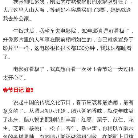
我来到电影院，刚进大厅就被眼前的景象吸引住了，
大厅这里人山人海，等到好不容易买到了3票，妈妈就送
我去外公家。
午饭过后，我坐车去电影院，3D电影真是好看极了，
好像影片里的人和事在眼前栩栩如生的，自已就像置身于
影片里一样，这电影很长很长都130分钟，我妹妹都睡着
了。
电影好看极了，我真想再看一次呀！春节这一天过得
太开心了。
春节日记 篇5
说起中国的传统文化节日，春节应该算最热闹，最有
意义的了。从腊月初八开始，腊八粥的香味，就使年味溢
了出来。腊八粥的配制特别丰富：红枣、栗子、苡仁、花
生、芝麻、核桃仁、松子、杏仁、杂豆瓣，再辅以五颜六
色的各样果脯。有的腊八粥还做得很别致，在粥面上用核