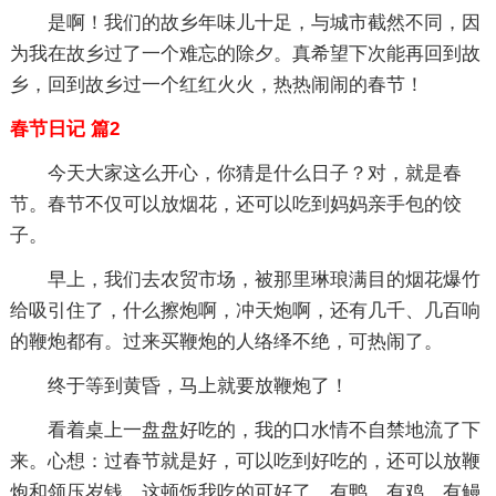
是啊！我们的故乡年味儿十足，与城市截然不同，因
为我在故乡过了一个难忘的除夕。真希望下次能再回到故
乡，回到故乡过一个红红火火，热热闹闹的春节！
春节日记 篇2
今天大家这么开心，你猜是什么日子？对，就是春
节。春节不仅可以放烟花，还可以吃到妈妈亲手包的饺
子。
早上，我们去农贸市场，被那里琳琅满目的烟花爆竹
给吸引住了，什么擦炮啊，冲天炮啊，还有几千、几百响
的鞭炮都有。过来买鞭炮的人络绎不绝，可热闹了。
终于等到黄昏，马上就要放鞭炮了！
看着桌上一盘盘好吃的，我的口水情不自禁地流了下
来。心想：过春节就是好，可以吃到好吃的，还可以放鞭
炮和领压岁钱。这顿饭我吃的可好了，有鸭，有鸡，有鳗