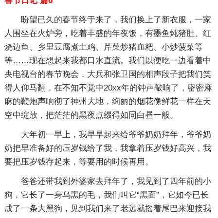
春节日记 篇6
盼望已久的春节终于来了，我们换上了新衣服，一家
人围坐在火炉旁，吃着丰盛的年夜饭，有墨鱼炖猪肚、红
烧边鱼、乡里豆腐煮土鸡、芹菜炒猪血粑、小炒菠菜等
等……现在想起来我都口水直流。我们以便吃一边看着中
央电视台的春节晚会，大兵和张卫国的相声段子把我们笑
得人仰马翻，在不知不觉中20xx年的钟声敲响了，密密麻
麻的鞭炮声响彻了神州大地，绚丽的烟花像鲜花一样在天
空中绽放，把茫茫的黑夜点缀得如同白昼一般。
大年初一早上，我早早起来给爷爷奶奶拜年，爷爷奶
奶把早准备好的压岁钱给了我，我拿着压岁钱好高兴，我
要把压岁钱存起来，等要用的时候再用。
爸爸还带我到外婆家去拜年了，我见到了四年前的小
狗，它长了一身乌黑的毛，我们叫它“黑面”，它如今已长
成了一条大黑狗，见到我们来了老远就摇着尾巴来迎接我