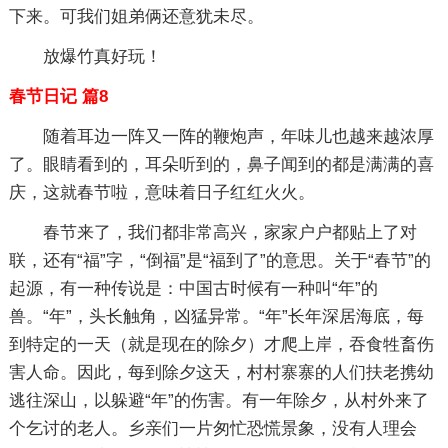
下来。可我们姐弟俩还意犹未尽。
放爆竹真好玩！
春节日记 篇8
随着耳边一阵又一阵的鞭炮声，年味儿也越来越浓厚
了。眼睛看到的，耳朵听到的，鼻子闻到的都是满满的喜
庆，这就春节啦，意味着日子红红火火。
春节来了，我们都非常高兴，家家户户都贴上了对
联，还有“福”字，“倒福”是“福到了”的意思。关于“春节”的
起源，有一种传说是：中国古时候有一种叫“年”的
兽。“年”，头长触角，凶猛异常。“年”长年深居海底，每
到特定的一天（就是现在的除夕）才爬上岸，吞食牲畜伤
害人命。因此，每到除夕这天，村村寨寨的人们扶老携幼
逃往深山，以躲避“年”的伤害。有一年除夕，从村外来了
个乞讨的老人。乡亲们一片匆忙恐慌景象，没有人理会