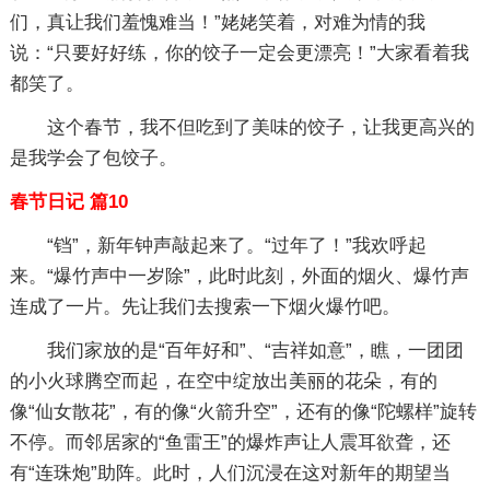
们，真让我们羞愧难当！”姥姥笑着，对难为情的我
说：“只要好好练，你的饺子一定会更漂亮！”大家看着我
都笑了。
这个春节，我不但吃到了美味的饺子，让我更高兴的
是我学会了包饺子。
春节日记 篇10
“铛”，新年钟声敲起来了。“过年了！”我欢呼起
来。“爆竹声中一岁除”，此时此刻，外面的烟火、爆竹声
连成了一片。先让我们去搜索一下烟火爆竹吧。
我们家放的是“百年好和”、“吉祥如意”，瞧，一团团
的小火球腾空而起，在空中绽放出美丽的花朵，有的
像“仙女散花”，有的像“火箭升空”，还有的像“陀螺样”旋转
不停。而邻居家的“鱼雷王”的爆炸声让人震耳欲聋，还
有“连珠炮”助阵。此时，人们沉浸在这对新年的期望当