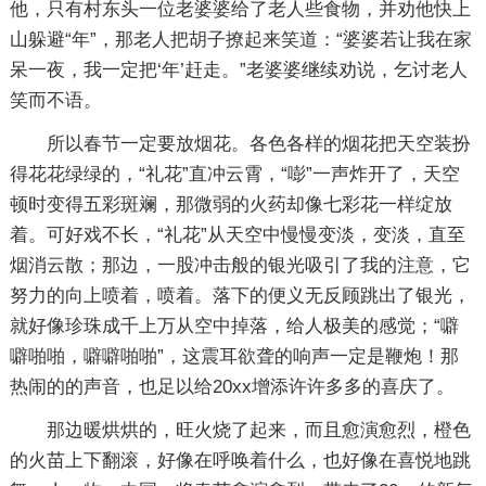
他，只有村东头一位老婆婆给了老人些食物，并劝他快上
山躲避“年”，那老人把胡子撩起来笑道：“婆婆若让我在家
呆一夜，我一定把‘年’赶走。”老婆婆继续劝说，乞讨老人
笑而不语。
所以春节一定要放烟花。各色各样的烟花把天空装扮
得花花绿绿的，“礼花”直冲云霄，“嘭”一声炸开了，天空
顿时变得五彩斑斓，那微弱的火药却像七彩花一样绽放
着。可好戏不长，“礼花”从天空中慢慢变淡，变淡，直至
烟消云散；那边，一股冲击般的银光吸引了我的注意，它
努力的向上喷着，喷着。落下的便义无反顾跳出了银光，
就好像珍珠成千上万从空中掉落，给人极美的感觉；“噼
噼啪啪，噼噼啪啪”，这震耳欲聋的响声一定是鞭炮！那
热闹的的声音，也足以给20xx增添许许多多的喜庆了。
那边暖烘烘的，旺火烧了起来，而且愈演愈烈，橙色
的火苗上下翻滚，好像在呼唤着什么，也好像在喜悦地跳