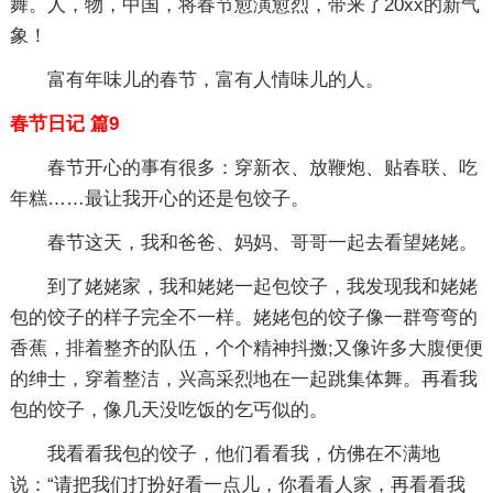
舞。人，物，中国，将春节愈演愈烈，带来了20xx的新气
象！
富有年味儿的春节，富有人情味儿的人。
春节日记 篇9
春节开心的事有很多：穿新衣、放鞭炮、贴春联、吃
年糕……最让我开心的还是包饺子。
春节这天，我和爸爸、妈妈、哥哥一起去看望姥姥。
到了姥姥家，我和姥姥一起包饺子，我发现我和姥姥
包的饺子的样子完全不一样。姥姥包的饺子像一群弯弯的
香蕉，排着整齐的队伍，个个精神抖擞;又像许多大腹便便
的绅士，穿着整洁，兴高采烈地在一起跳集体舞。再看我
包的饺子，像几天没吃饭的乞丐似的。
我看看我包的饺子，他们看看我，仿佛在不满地
说：“请把我们打扮好看一点儿，你看看人家，再看看我