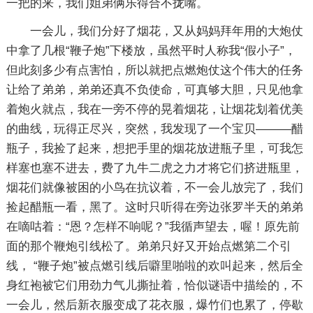
一把的来，我们姐弟俩乐得合不拢嘴。
一会儿，我们分好了烟花，又从妈妈拜年用的大炮仗
中拿了几根“鞭子炮”下楼放，虽然平时人称我“假小子”，
但此刻多少有点害怕，所以就把点燃炮仗这个伟大的任务
让给了弟弟，弟弟还真不负使命，可真够大胆，只见他拿
着炮火就点，我在一旁不停的晃着烟花，让烟花划着优美
的曲线，玩得正尽兴，突然，我发现了一个宝贝———醋
瓶子，我捡了起来，想把手里的烟花放进瓶子里，可我怎
样塞也塞不进去，费了九牛二虎之力才将它们挤进瓶里，
烟花们就像被困的小鸟在抗议着，不一会儿放完了，我们
捡起醋瓶一看，黑了。这时只听得在旁边张罗半天的弟弟
在嘀咕着：“恩？怎样不响呢？”我循声望去，喔！原先前
面的那个鞭炮引线松了。弟弟只好又开始点燃第二个引
线， “鞭子炮”被点燃引线后噼里啪啦的欢叫起来，然后全
身红袍被它们用劲力气儿撕扯着，恰似谜语中描绘的，不
一会儿，然后新衣服变成了花衣服，爆竹们也累了，停歇