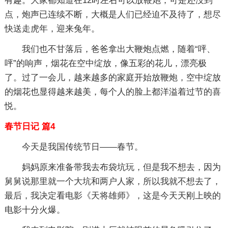
有趣。大家都知道在12时左右可以放鞭炮，可是还没到
点，炮声已连续不断，大概是人们已经迫不及待了，想尽
快送走虎年，迎来兔年。
我们也不甘落后，爸爸拿出大鞭炮点燃，随着“呯、
呯”的响声，烟花在空中绽放，像五彩的花儿，漂亮极
了。过了一会儿，越来越多的家庭开始放鞭炮，空中绽放
的烟花也显得越来越美，每个人的脸上都洋溢着过节的喜
悦。
春节日记 篇4
今天是我国传统节日——春节。
妈妈原来准备带我去布袋坑玩，但是我不想去，因为
舅舅说那里就一个大坑和两户人家，所以我就不想去了，
最后，我决定看电影《天将雄师》，这是今天天刚上映的
电影十分火爆。