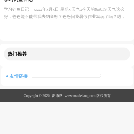
学习钓鱼日记 xxxx年x月x日 星期x 天气x今天的&#039;天气这么
好，爸爸能不能带我去钓鱼呀？爸爸问我暑假作业写玩了吗？嗯，写
完了。那我们就去吧！我们来到滨湖的名人馆旁边的一个公园...
热门推荐
:
友情链接
Copyright © 2026
麦德良
www.maideliang.com 版权所有