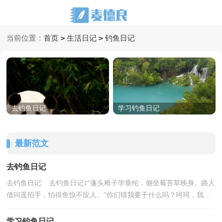
>
>
当前位置：
首页
生活日记
钓鱼日记
去钓鱼日记
学习钓鱼日记
最新范文
去钓鱼日记
去钓鱼日记 去钓鱼日记1“蓬头稚子学垂纶，侧坐莓苔草映身。路人
借问遥招手，怕得鱼惊不应人。”你们猜我要干什么吗？呵呵，我和
妈妈要去钓鱼喽！今天，妈妈带我去钓鱼。我们找到卖...
学习钓鱼日记