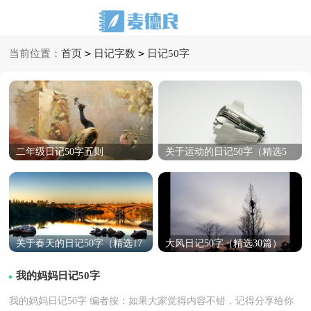
>
>
当前位置：
首页
日记字数
日记50字
二年级日记50字五则
关于运动的日记50字（精选5
篇）
关于春天的日记50字（精选17
大风日记50字（精选30篇）
篇）
我的妈妈日记50字
我的妈妈日记50字 编者按：如果大家觉得内容不错，记得分享给你