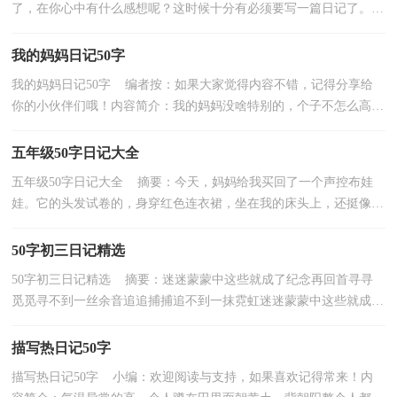
了，在你心中有什么感想呢？这时候十分有必须要写一篇日记了。日
记你想好怎么写了吗？以下是小编为大家整理的三年级观察...
我的妈妈日记50字
我的妈妈日记50字 编者按：如果大家觉得内容不错，记得分享给
你的小伙伴们哦！内容简介：我的妈妈没啥特别的，个子不怎么高，
头发卷卷的像个方便面一样。她还有一双让人羡慕的大眼睛...
五年级50字日记大全
五年级50字日记大全 摘要：今天，妈妈给我买回了一个声控布娃
娃。它的头发试卷的，身穿红色连衣裙，坐在我的床头上，还挺像真
的布娃娃... 如果觉得写得不错，记得转发分享哦！《五年级...
50字初三日记精选
50字初三日记精选 摘要：迷迷蒙蒙中这些就成了纪念再回首寻寻
觅觅寻不到一丝余音追追捕捕追不到一抹霓虹迷迷蒙蒙中这些就成了
回忆在... 如果觉得写得不错，记得转发分享哦！欢...
描写热日记50字
描写热日记50字 小编：欢迎阅读与支持，如果喜欢记得常来！内