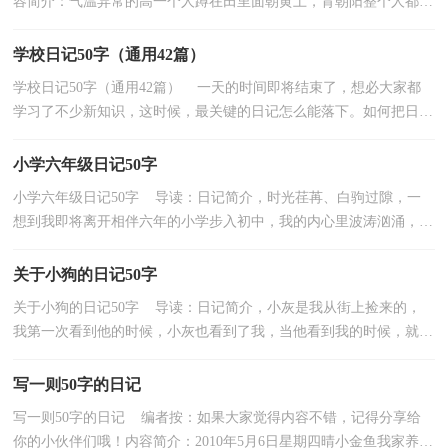
容简介：气温异常的高一个人蹲在田里面朝黄土，背朝阳整个人都感
觉要被蒸发掉但是看着一亩亩田地依旧还是水汪汪的不.....
学校日记50字（通用42篇）
学校日记50字（通用42篇） 一天的时间即将结束了，想必大家都
学习了不少新知识，这时候，最关键的日记怎么能落下。如何把日记
做到重点突出呢？下面是小编帮大家整理的学校日记50字，供...
小学六年级日记50字
小学六年级日记50字 导读：日记简介，时光荏苒、白驹过隙，一
想到我即将离开相伴六年的小学步入初中，我的内心里波涛汹涌，翻
滚着这六年的小学生... 如果觉得写得不错，记得转发分享...
关于小狗的日记50字
关于小狗的日记50字 导读：日记简介，小灰是我从街上捡来的，
我第一次看到他的时候，小灰也看到了我，当他看到我的时候，就喜
欢上了我，小灰跟着... 如果觉得写得不错，记得转发分享哦！欢...
写一则50字的日记
写一则50字的日记 编者按：如果大家觉得内容不错，记得分享给
你的小伙伴们哦！内容简介：2010年5月6日星期四晴小金鱼我家养了