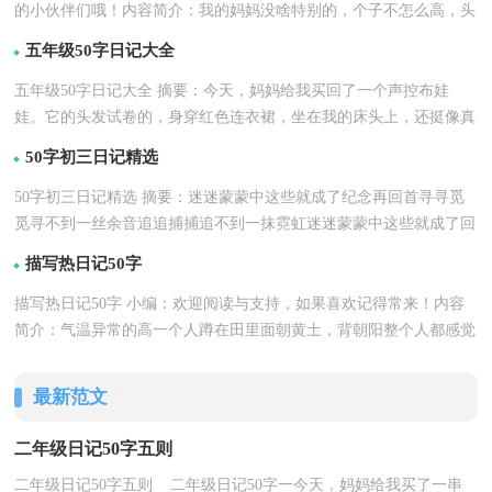
的小伙伴们哦！内容简介：我的妈妈没啥特别的，个子不怎么高，头
详情
发卷卷的像个方便面一...【
】
五年级50字日记大全
五年级50字日记大全 摘要：今天，妈妈给我买回了一个声控布娃
娃。它的头发试卷的，身穿红色连衣裙，坐在我的床头上，还挺像真
详情
的布娃娃... 如果觉得...【
】
50字初三日记精选
50字初三日记精选 摘要：迷迷蒙蒙中这些就成了纪念再回首寻寻觅
觅寻不到一丝余音追追捕捕追不到一抹霓虹迷迷蒙蒙中这些就成了回
详情
忆在... 如...【
】
描写热日记50字
描写热日记50字 小编：欢迎阅读与支持，如果喜欢记得常来！内容
简介：气温异常的高一个人蹲在田里面朝黄土，背朝阳整个人都感觉
详情
要被蒸发掉但是看着...【
】
最新范文
二年级日记50字五则
二年级日记50字五则 二年级日记50字一今天，妈妈给我买了一串