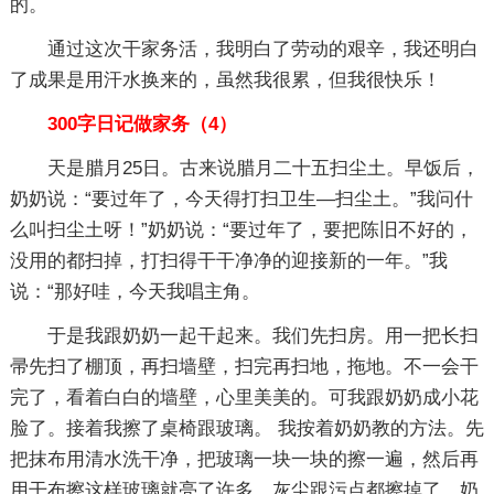
的。
通过这次干家务活，我明白了劳动的艰辛，我还明白
了成果是用汗水换来的，虽然我很累，但我很快乐！
300字日记做家务（4）
天是腊月25日。古来说腊月二十五扫尘土。早饭后，
奶奶说：“要过年了，今天得打扫卫生—扫尘土。”我问什
么叫扫尘土呀！”奶奶说：“要过年了，要把陈旧不好的，
没用的都扫掉，打扫得干干净净的迎接新的一年。”我
说：“那好哇，今天我唱主角。
于是我跟奶奶一起干起来。我们先扫房。用一把长扫
帚先扫了棚顶，再扫墙壁，扫完再扫地，拖地。不一会干
完了，看着白白的墙壁，心里美美的。可我跟奶奶成小花
脸了。接着我擦了桌椅跟玻璃。 我按着奶奶教的方法。先
把抹布用清水洗干净，把玻璃一块一块的擦一遍，然后再
用干布擦这样玻璃就亮了许多，灰尘跟污点都擦掉了。奶