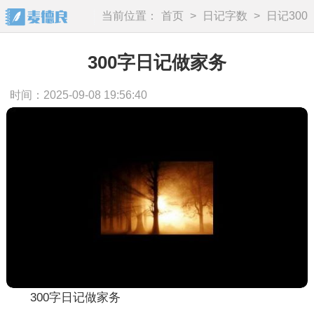
当前位置：
首页
>
日记字数
>
日记300
字
300字日记做家务
时间：2025-09-08 19:56:40
300字日记做家务