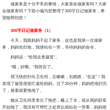
做家务是十分平常的事情，大家喜欢做家务吗？大家
会做家务吗？下面小编为您整理了300字日记做家务，希
望能帮到您！
300字日记做家务（1）
今天，我跟妈妈干起了家务，这也是我第一次做家
务，妈妈先扫地，我便站在一旁，等待妈妈的命令。
妈妈说：“给我去拿簸箕”。
“哦，好嘞。”我答应了。
我飞快的扑向卫生间，左瞅瞅，右瞧瞧，“在这”！我
发现了簸箕便急忙递给妈妈。过了30分钟，妈妈把地扫完
了，接着就要拖地了。
她从卫生间里拿出了拖把，蘸上了水，就从我的卧室
开始拖了，我没有可帮忙之处所以就站在一旁看，妈妈很