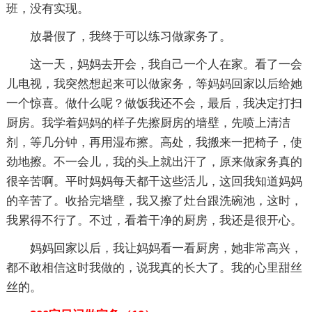
班，没有实现。
放暑假了，我终于可以练习做家务了。
这一天，妈妈去开会，我自己一个人在家。看了一会
儿电视，我突然想起来可以做家务，等妈妈回家以后给她
一个惊喜。做什么呢？做饭我还不会，最后，我决定打扫
厨房。我学着妈妈的样子先擦厨房的墙壁，先喷上清洁
剂，等几分钟，再用湿布擦。高处，我搬来一把椅子，使
劲地擦。不一会儿，我的头上就出汗了，原来做家务真的
很辛苦啊。平时妈妈每天都干这些活儿，这回我知道妈妈
的辛苦了。收拾完墙壁，我又擦了灶台跟洗碗池，这时，
我累得不行了。不过，看着干净的厨房，我还是很开心。
妈妈回家以后，我让妈妈看一看厨房，她非常高兴，
都不敢相信这时我做的，说我真的长大了。我的心里甜丝
丝的。