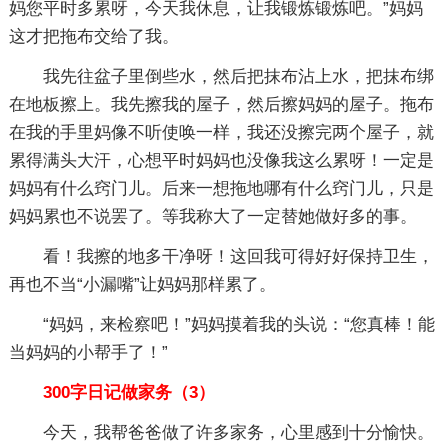
妈您平时多累呀，今天我休息，让我锻炼锻炼吧。”妈妈
这才把拖布交给了我。
我先往盆子里倒些水，然后把抹布沾上水，把抹布绑
在地板擦上。我先擦我的屋子，然后擦妈妈的屋子。拖布
在我的手里妈像不听使唤一样，我还没擦完两个屋子，就
累得满头大汗，心想平时妈妈也没像我这么累呀！一定是
妈妈有什么窍门儿。后来一想拖地哪有什么窍门儿，只是
妈妈累也不说罢了。等我称大了一定替她做好多的事。
看！我擦的地多干净呀！这回我可得好好保持卫生，
再也不当“小漏嘴”让妈妈那样累了。
“妈妈，来检察吧！”妈妈摸着我的头说：“您真棒！能
当妈妈的小帮手了！”
300字日记做家务（3）
今天，我帮爸爸做了许多家务，心里感到十分愉快。