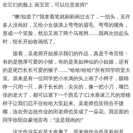
在它们的脸上 画五官，可以任意发挥!”
“噢!知道了!”我拿着笔就刷刷画过去了，一抬头，见许
多人没画好，又给小女孩添上弯弯的眉毛、弯弯的嘴角，
形成一个笑脸，然后又画了两个马尾辫……我再次抬起头
时，组长开始收画纸了。
接着，吴老师开始展示我们的作品，真是千奇百怪：
有的是憨厚可爱的小猪，有的是美如神仙的小姑娘，还有
的是尾巴长长可爱的猴子……“哈哈!哈哈!”所有同学哄堂大
笑。原来是有一位同学把小水滴的头上画了小辫子，眼睛
睁一只闭一只，鼻子长长的，尖尖的，像一把小刀，嘴巴
张的老大了，都可以塞下一个西瓜了!口水垂涎三尺的滑稽
样子让我们忍不住哈哈大笑起来。吴老师也笑得合不拢
嘴，连在旁边批作业的田老师也笑成了一朵花。我后面的
同学徐阳自豪地宣布：“这是我画的!”
这次作业实在是太有趣了，原来做作业也是有创意