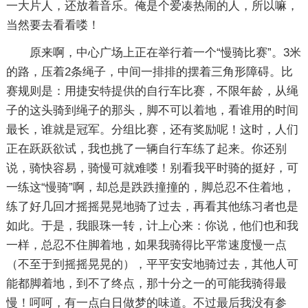
一大片人，还放着音乐。俺是个爱凑热闹的人，所以嘛，
当然要去看看喽！
原来啊，中心广场上正在举行着一个“慢骑比赛”。3米
的路，压着2条绳子，中间一排排的摆着三角形障碍。比
赛规则是：用捷安特提供的自行车比赛，不限年龄，从绳
子的这头骑到绳子的那头，脚不可以着地，看谁用的时间
最长，谁就是冠军。分组比赛，还有奖励呢！这时，人们
正在跃跃欲试，我也挑了一辆自行车练了起来。你还别
说，骑快容易，骑慢可就难喽！别看我平时骑的挺好，可
一练这“慢骑”啊，却总是跌跌撞撞的，脚总忍不住着地，
练了好几回才摇摇晃晃地骑了过去，再看其他练习者也是
如此。于是，我眼珠一转，计上心来：你说，他们也和我
一样，总忍不住脚着地，如果我骑得比平常速度慢一点
（不至于到摇摇晃晃的），平平安安地骑过去，其他人可
能都脚着地，到不了终点，那十分之一的可能我骑得最
慢！呵呵，有一点白日做梦的味道。不过最后我没有参