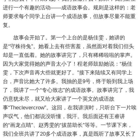
进行一个有趣的活动——成语故事会。规则是这样的：老
师要求每个同学上台讲一个成语故事，但故事尽量不能重
复。
故事会开始了。第一个上台的是杨佳雯，她讲的
是“守株待兔”。她看上去有些害羞，虽然面对着我们但头
却是一直低着。她的故事讲完了，只有稀稀啦啦的掌声。
因为大家觉得她的声音太小了！程老师鼓励她说：“杨佳
雯，下次声音再大些就更好了。”接下来陆续又有同学上
台，声音比她大了许多。我抽的是9号，终于盼到我上场
了，我讲了一个“专心致志”的成语故事。故事讲完了，我
仍意犹未尽，就又给大家讲了一个英文的成语故
事“Theclevercrow”。这回，在我讲演时，只听台下一片唉
声叹气，他们都说没听懂，我汗。我后面还有王睿讲
的“画龙点睛”、赵秀雯的“拔苗助长”等等。一节课下来，
我们全班共讲了20多个成语故事，真是既听了故事又长了