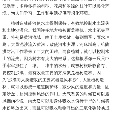
低噪音，多种多样的树型、花果和翠绿的枝叶可以美化环
境，为人们学习、工作和生活提供理想化环境。
植树造林能够使水土得到保持，有效地控制水土流失
和土地沙漠化。我国许多地方植被覆盖率低，水土流失严
重。特别是黄河流域，由于土质松散，每到雨季，雨水冲
刷，大量泥沙流入黄河，致使河水变浑，河床增高，给防
洪防汛工作带来了巨大的困难。而多植树，就可以控制水
土的流失。因为树木有庞大的根系，这些根系像一只只巨
手牢牢抓住了土壤。土壤中的水分，就被树根吸收畜存。
要控制沙漠，最有效最主要的方法就是植树造林。因
为“沙漠向人类进攻的主要武器是风和沙”，大量植树造
林，就可以形成一道道防护林，减少风的速度和力量，固
定沙丘，起到控制风沙的作用。天气恶劣的时候它可以遮
风挡雨不说，雨天它可以用身体吸收水份待干旱的时候将
水份释放出来，而且可以吸收动物呼出的二氧化碳转换成