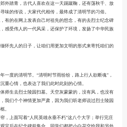
去郊外踏青，古代人喜欢在这一天踢蹴鞠，还有荡秋千、放
人寻味的传说，大家代代相传，最终成了清明节的习俗。
境，有的在网上发表自己对祖先的想念，有的去烈士纪念碑
识，感受伟人的一代风采，还保护了环境，发扬了中华民族
们缅怀先人的日子，让咱们用更加文明的形式来寄托咱们的
年一度的清明节。“清明时节雨纷纷，路上行人欲断魂”，
的沉重心情，也表达了我们此时此刻的心情。
全体师生去烈士陵园扫墓。天空灰蒙蒙的，没有风，也没有
口，我们个个神情更加严肃，因为我们听老师说过烈士陵园
灵柩。
帘，上面写着“人民英雄永垂不朽”这八个大字；举行完庄
参观完后在纪念碑前集合。同学们都把小白花交给我和另外