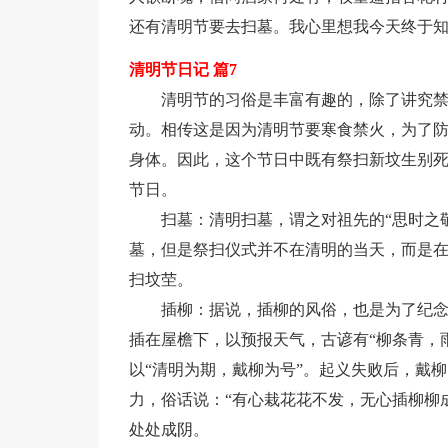
还有清明节要去扫墓。我心里想我今天终于
清明节日记 篇7
清明节的习俗是丰富有趣的，除了讲究
动。相传这是因为清明节要寒食禁火，为了
身体。因此，这个节日中既有祭扫新坟生别
节日。
扫墓：清明扫墓，谓之对祖先的“思时之
墓，但是祭扫仪式并不在清明的当天，而是在
扫坟茔。
插柳：据说，插柳的风俗，也是为了纪念
插在屋檐下，以预报天气，古谚有“柳条青，
以“清明为期，戴柳为号”。起义失败后，戴
力，俗话说：“有心栽花花不发，无心插柳柳
处处成阴。