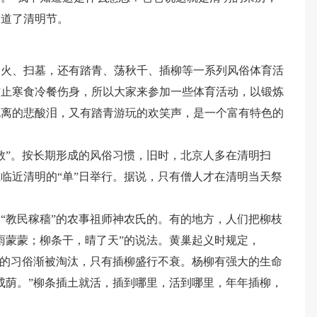
知道了清明节。
禁火、扫墓，还有踏青、荡秋千、插柳等一系列风俗体育活
防止寒食冷餐伤身，所以大家来参加一些体育活动，以锻炼
死离的悲酸泪，又有踏青游玩的欢笑声，是一个富有特色的
敬”。按长期形成的风俗习惯，旧时，北京人多在清明扫
临近清明的“单”日举行。据说，只有僧人才在清明当天祭
“教民稼穑”的农事祖师神农氏的。有的地方，人们把柳枝
雨蒙蒙；柳条干，晴了天”的说法。黄巢起义时规定，
柳的习俗渐被淘汰，只有插柳盛行不衰。杨柳有强大的生命
成荫。”柳条插土就活，插到哪里，活到哪里，年年插柳，