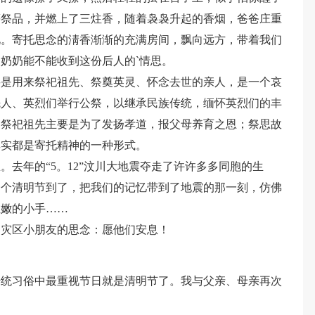
等祭品，并燃上了三炷香，随着袅袅升起的香烟，爸爸庄重
礼。寄托思念的淸香渐渐的充满房间，飘向远方，带着我们
奶奶能不能收到这份后人的`情思。
要是用来祭祀祖先、祭奠英灵、怀念去世的亲人，是一个哀
先人、英烈们举行公祭，以继承民族传统，缅怀英烈们的丰
庭祭祀祖先主要是为了发扬孝道，报父母养育之恩；祭思故
其实都是寄托精神的一种形式。
去年的“5。12”汶川大地震夺走了许许多多同胞的生
一个清明节到了，把我们的记忆带到了地震的那一刻，仿佛
稚嫩的小手……
和灾区小朋友的思念：愿他们安息！
传统习俗中最重视节日就是清明节了。我与父亲、母亲再次