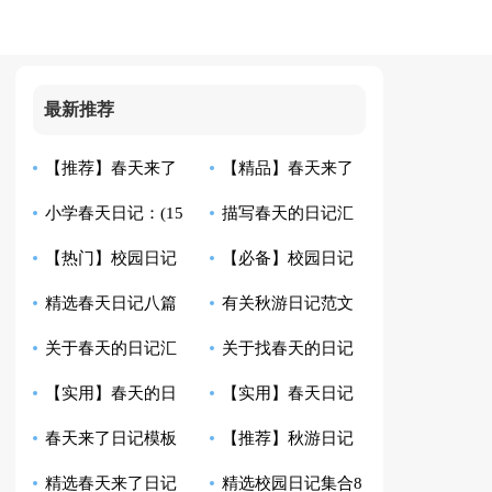
最新推荐
【推荐】春天来了
【精品】春天来了
小学春天日记：(15
描写春天的日记汇
日记汇编八篇
日记5篇
【热门】校园日记
【必备】校园日记
篇)
总七篇
精选春天日记八篇
有关秋游日记范文
汇编9篇
汇总十篇
关于春天的日记汇
关于找春天的日记
八篇
【实用】春天的日
【实用】春天日记
总十篇
汇编八篇
春天来了日记模板
【推荐】秋游日记
记三篇
合集九篇
精选春天来了日记
精选校园日记集合8
八篇
合集5篇