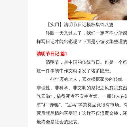
【实用】清明节日记模板集锦八篇
转眼一天又过去了，我们一定有不少所
样写日记才能出彩呢？下面是小编收集整理的
清明节日记 篇1
清明节，是中国的传统节日。也是一个
这一件事初中作文就引发了诸多隐患。
一些年迈的老人，喜欢根据家乡的传统
非理性、非科学、非文明的祭祀之风愈刮愈烈
气四溢”，搞得死者不安生者烦。一部分人在
墅”和“奔驰”、“宝马”等祭奠品竟很有市场
死后就尽情的享受吧！这样不仅浪费金钱，
最终会是社会的悲哀。