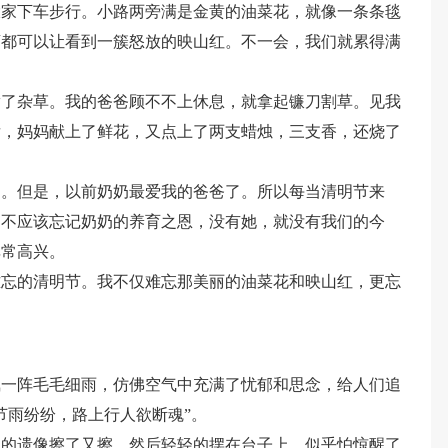
大家下车步行。小路两旁满是金黄的油菜花，就像一条条毯
弯都可以让看到一簇怒放的映山红。不一会，我们就累得满
满了杂草。我的爸爸顾不不上休息，就拿起镰刀割草。见我
后，妈妈献上了鲜花，又点上了两支蜡烛，三支香，还烧了
。
了。但是，以前奶奶最爱我的爸爸了。所以每当清明节来
们不应该忘记奶奶的养育之恩，没有她，就没有我们的今
非常高兴。
难忘的清明节。我不仅难忘那美丽的油菜花和映山红，更忘
飘一阵毛毛细雨，仿佛空气中充满了忧郁和思念，给人们追
节雨纷纷，路上行人欲断魂”。
奶的遗像擦了又擦，然后轻轻的摆在台子上，似乎怕惊醒了