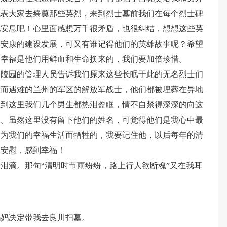
代表大家去祭奠那些英烈，来到烈士墓前我们在每个烈士碑
说安息吧！心里面感想万千很矛盾，也很纠结，想想这些英
了安康的建设发展，可又有谁记得他们的英雄故事呢？希望
的幸福是他们用鲜血和生命换来的，我们要加倍珍惜。
，陵园的管理人员告诉我们原来这些长眠于此的无名烈士们
险而遇难的兰州的军区的解放军战士，他们都被埋葬在异地
想到这里我们几个男生都热泪盈眶，情不自禁得深深的向这
思。虽然这里没有留下他们的姓名，可觉得他们是我心中最
是为我们的幸福生活而牺牲的，我要记住他，以后每年的清
到安慰，感到幸福！
泪滴。那句“清明时节雨纷纷，路上行人欲断魂”又在我耳
妈妈决定带我去良川扫墓。