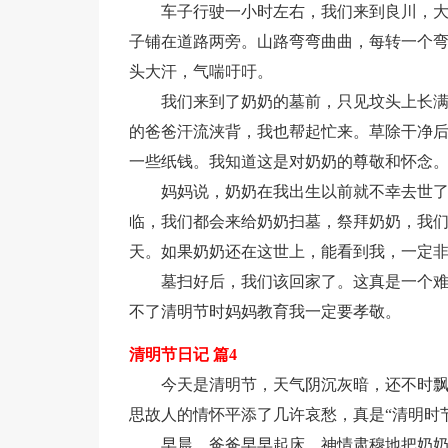
车子行驶一小时左右，我们来到良川，
子铺在道路两旁。山路弯弯曲曲，每转一个
头大汗，气喘吁吁。
我们来到了奶奶的墓前，只见坟头上长
的爸爸汗流浃背，我也帮起忙来。草除干净
一些纸钱。我知道这是对奶奶的尊敬和怀念
妈妈说，奶奶在我出生以前就不幸去世
临，我们都会来给奶奶扫墓，祭拜奶奶，我
天。如果奶奶还在这世上，能看到我，一定
墓扫好后，我们该回家了。这真是一个
不了清明节时妈妈教育我一定要孝敬。
清明节日记 篇4
今天是清明节，天气阴沉灰暗，还不时
思故人的情怀平添了几许哀愁，真是“清明时
早晨，爸爸早早起床，神情肃穆地把奶