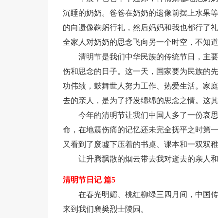
沉睡的奶奶。爸爸在奶奶的遗像前摆上水果
的向遗像鞠躬行礼，然后妈妈和我也都行了
全家人对奶奶的思念飞向另一个时空，不知道
清明节是我们中华民族的传统节日，主
伤和思念的日子。这一天，国家要为民族的
功伟绩，鼓舞世人努力工作、热爱生活。家
去的亲人，是为了抒发绵绵的思念之情。这
今年的清明节让我们中国人多了一份哀思。
命，在地震伤痛的记忆还未完全抚平之时第
又看到了废墟下压着的书桌、课本和一双双
让升腾飘散的烟云带去我对逝去的亲人
清明节日记 篇5
在春光明媚、桃红柳绿三四月间，中国
来到我们襄樊烈士陵园。