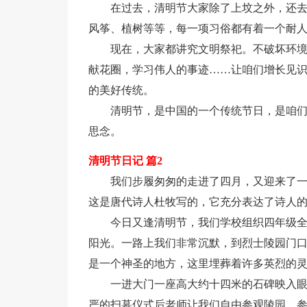
在过去，清明节大家除了上坟之外，还
风筝、植树等等，每一项习俗都有着一个耐
现在，大家都讲究文明祭祀。不破坏环
献花圈，学习伟人的事迹……让咱们增长见
的美好传统。
清明节，是中国的一个传统节日，是咱
思念。
清明节日记 篇2
我们步履匆匆的走进了四月，又迎来了一
这是唐代诗人杜牧写的，它充分表达了诗人
今日又逢清明节，我们学校组织四年级
阳光。一路上我们非常沉默，到烈士陵园门
是一个神圣的地方，这里埋葬着许多英烈的
一进大门一座高大约十四米的石碑映入眼
严的扫墓仪式后老师让我们自由参观陵园，