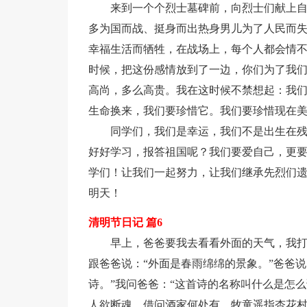
来到一个个烈士墓碑前，向烈士们献上
多为国而战、挺身而出热身男儿为了人民而
幸福生活而牺牲，在战场上，每个人都会情
时候，把这份感情放到了一边，你们为了我
高尚，多么高贵。我在这时候不禁想起：我
生命换来，我们要珍惜它。我们要珍惜现在
同学们，我们是幸运，我们不是出生在
好好学习，报答祖国呢？我们要爱自己，更
学们！让我们一起努力，让我们继承先烈们
明天！
清明节日记 篇6
早上，爸爸要我去看看外面的天气，我
跟爸爸说：“外面是春雨绵绵的景象。”爸爸
诗。”我问爸爸：“这首诗的名称叫什么是怎
人欲断魂，借问酒家何处有，牧童遥指杏花村