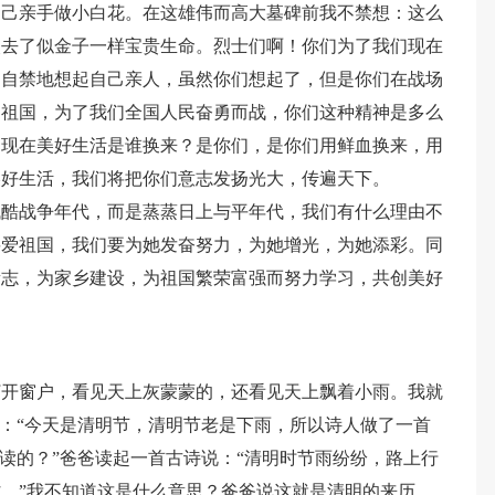
自己亲手做小白花。在这雄伟而高大墓碑前我不禁想：这么
失去了似金子一样宝贵生命。烈士们啊！你们为了我们现在
不自禁地想起自己亲人，虽然你们想起了，但是你们在战场
们祖国，为了我们全国人民奋勇而战，你们这种精神是多么
们现在美好生活是谁换来？是你们，是你们用鲜血换来，用
美好生活，我们将把你们意志发扬光大，传遍天下。
残酷战争年代，而是蒸蒸日上与平年代，我们有什么理由不
要爱祖国，我们要为她发奋努力，为她增光，为她添彩。同
遗志，为家乡建设，为祖国繁荣富强而努力学习，共创美好
打开窗户，看见天上灰蒙蒙的，还看见天上飘着小雨。我就
说：“今天是清明节，清明节老是下雨，所以诗人做了一首
么读的？”爸爸读起一首古诗说：“清明时节雨纷纷，路上行
。”我不知道这是什么意思？爸爸说这就是清明的来历，