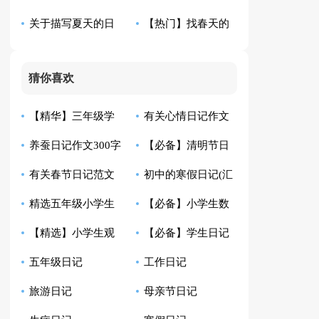
关于描写夏天的日
【热门】找春天的
六篇
篇
记模板锦集八篇
日记三篇
猜你喜欢
【精华】三年级学
有关心情日记作文
养蚕日记作文300字
【必备】清明节日
生日记合集9篇
锦集七篇
有关春节日记范文
初中的寒假日记(汇
锦集八篇
记模板合集五篇
精选五年级小学生
【必备】小学生数
集锦6篇
编15篇)
【精选】小学生观
【必备】学生日记
日记范文锦集8篇
学日记范文汇总9篇
五年级日记
工作日记
察日记范文汇编十篇
模板集锦5篇
旅游日记
母亲节日记