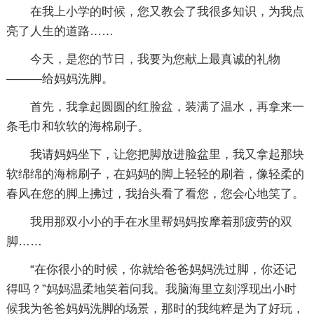
在我上小学的时候，您又教会了我很多知识，为我点
亮了人生的道路……
今天，是您的节日，我要为您献上最真诚的礼物
———给妈妈洗脚。
首先，我拿起圆圆的红脸盆，装满了温水，再拿来一
条毛巾和软软的海棉刷子。
我请妈妈坐下，让您把脚放进脸盆里，我又拿起那块
软绵绵的海棉刷子，在妈妈的脚上轻轻的刷着，像轻柔的
春风在您的脚上拂过，我抬头看了看您，您会心地笑了。
我用那双小小的手在水里帮妈妈按摩着那疲劳的双
脚……
“在你很小的时候，你就给爸爸妈妈洗过脚，你还记
得吗？”妈妈温柔地笑着问我。我脑海里立刻浮现出小时
候我为爸爸妈妈洗脚的场景，那时的我纯粹是为了好玩，