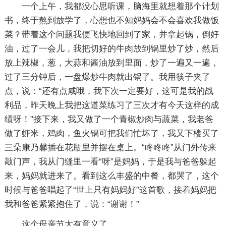
一个上午，我都没心思听课，脑海里就想着那个计划
书，终于熬到放学了，心想也不知妈妈会不会喜欢我做饭
菜？带着这个问题我便飞快地回到了家，并拿起锅，倒好
油，过了一会儿，我把切好的牛肉放到锅里炒了炒，然后
放上辣椒，葱，大蒜和酱油放到里面，炒了一遍又一遍，
过了三分钟后，一盘爆炒牛肉就出锅了。我用筷子夹了
点，说：“还有点咸哦，我下次一定要好，这可是我的战
利品，昨天晚上我把这道菜练习了三次才有今天这样的成
绩呀！”接下来，我又做了一个青椒炒肉与蔬菜，我老爸
做了虾米，鸡肉，鱼火锅可把我们忙坏了，我又下楼买了
三朵康乃馨插在花瓶里并摆在桌上。“咚咚咚”从门外传来
敲门声，我从门缝里一看“呀”是妈妈，于是我与爸爸躲起
来，妈妈就进来了。看到这么丰盛的中餐，都哭了，这个
时候与爸爸唱起了“世上只有妈妈好”这首歌，接着妈妈把
我和爸爸紧紧抱住了，说：“谢谢！”
这个母亲节太有意义了。