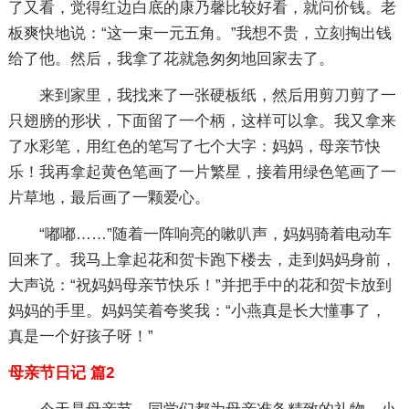
了又看，觉得红边白底的康乃馨比较好看，就问价钱。老
板爽快地说：“这一束一元五角。”我想不贵，立刻掏出钱
给了他。然后，我拿了花就急匆匆地回家去了。
来到家里，我找来了一张硬板纸，然后用剪刀剪了一
只翅膀的形状，下面留了一个柄，这样可以拿。我又拿来
了水彩笔，用红色的笔写了七个大字：妈妈，母亲节快
乐！我再拿起黄色笔画了一片繁星，接着用绿色笔画了一
片草地，最后画了一颗爱心。
“嘟嘟……”随着一阵响亮的嗽叭声，妈妈骑着电动车
回来了。我马上拿起花和贺卡跑下楼去，走到妈妈身前，
大声说：“祝妈妈母亲节快乐！”并把手中的花和贺卡放到
妈妈的手里。妈妈笑着夸奖我：“小燕真是长大懂事了，
真是一个好孩子呀！”
母亲节日记 篇2