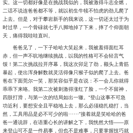
实。这一切都好像是在挑战我似的，我被激得斗志全燃，
二话不说连爸爸都不等，就以初生牛犊不怕虎的劲儿爬了
上去。但是，对于攀岩新手的我来说，这一切还太过于为
时过早，一个骨碌就七手八脚地掉了下来，摔了个仰面朝
天，痛得我哇哇直叫。
爸爸见了，一下子哈哈大笑起来，我被羞得面红耳
赤，但一声不吭地继续挑战，以我的性格可不会轻言气
馁！第二次挑战拉开序幕，我这次卯足了劲，额头上青筋
暴起，使出浑身解数就灵活得像只猴子似的爬了上去。爸
爸在下面莞尔一笑，那笑容似乎是在说：不一会儿你就得
乖乖下来咯。我第二次被刺激得涨红了脸，一个不留神，
四肢打滑，与第一次的结局如出一辙。“登山这事不可急
功近利，要想安全且平稳地上去，那么必须稳扎稳打，当
然，工具用品是必不可少的啦······”接着就是笑哈哈的爸
爸一通说辞，在语重心长的讲解之下，我恍然大悟——原
来登山可不是一件易事，但也不是难事，只要掌握技巧就