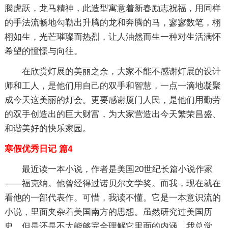
腾虎跃，龙马精神，此造型寓意着新春励志祝福，用同样
的手法流畅地勾勒出升腾的龙和奔腾的马，寥寥数笔，栩
栩如生，光芒璀璨而热烈，让人油然而生一种对生活满怀
希望的憧憬与向往。
在欣赏灯展的美丽之余，大家不能不感谢灯展的设计
师和工人，是他们用自己的双手和智慧，一点一滴地凝聚
成今天这美丽的灯会。更要感谢厦门人民，是他们用勤劳
的双手创造出的巨大财富，为大家营造出今天繁荣昌盛、
和谐美好的快乐家园。
寒假优秀日记 篇4
最近读一本小说，作者是美国20世纪长篇小说作家
——福克纳。他曾经得过诺贝尔文学奖。而我，现在就在
看他的一部代表作。可惜，我读不懂。它是一本意识流的
小说，里面夹杂着美国南方的思想。虽然研究过美国历
史，但是还是不太能够完全理解它里面的内涵。我总觉