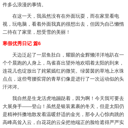
件多么浪漫的事情。
在这一天，我虽然没有在外面玩耍，而在家里看电
视，玩电脑，看着外面我真的很想出去，但因为自己懒惰
二待在了家里，想受雪的美丽！
寒假优秀日记 篇6
天边泛起了一层鱼肚白，耀眼的金辉懒洋洋地趴在一
个个晨跑的人身上，鸟雀喜出望外地欢唱着太阳的到来，
连花儿也绽放出了姹紫嫣红的微笑。绿茵茵的草地上水珠
点点，这些弯腰驼背的青草们像是进行了一次运动似的头
汗涔涔。
我自然是生龙活虎地蹦跶着，因为啊！今天我可要去
大展身手——登山！虽然是银装素裹的冬天，但是太阳仍
是精神抖擞地散发着温暖舒适的金光，那令人心惊肉跳的
高峰高耸入云，白花花的云朵把他端正的脸给遮得严严实