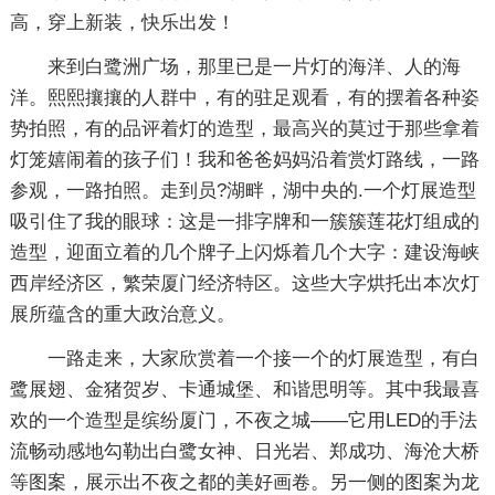
高，穿上新装，快乐出发！
来到白鹭洲广场，那里已是一片灯的海洋、人的海
洋。熙熙攘攘的人群中，有的驻足观看，有的摆着各种姿
势拍照，有的品评着灯的造型，最高兴的莫过于那些拿着
灯笼嬉闹着的孩子们！我和爸爸妈妈沿着赏灯路线，一路
参观，一路拍照。走到员?湖畔，湖中央的.一个灯展造型
吸引住了我的眼球：这是一排字牌和一簇簇莲花灯组成的
造型，迎面立着的几个牌子上闪烁着几个大字：建设海峡
西岸经济区，繁荣厦门经济特区。这些大字烘托出本次灯
展所蕴含的重大政治意义。
一路走来，大家欣赏着一个接一个的灯展造型，有白
鹭展翅、金猪贺岁、卡通城堡、和谐思明等。其中我最喜
欢的一个造型是缤纷厦门，不夜之城——它用LED的手法
流畅动感地勾勒出白鹭女神、日光岩、郑成功、海沧大桥
等图案，展示出不夜之都的美好画卷。另一侧的图案为龙