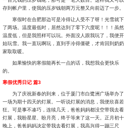
一百元钱的压岁钱呢，那可是一笔大数目。这样我又可以
存到帐户里，使我的压岁钱朝两万元整又向前迈了一步。
寒假时在合肥那边可是冷得让人受不了呀！光雪就下
了两场。温度最低时，居然达到了零下六度呢！！！虽然
温度低，但是我照样可以玩。外面没人跟我玩了，我便开
始玩雪。我一直玩啊玩，直到手冷得僵硬，才肯回到奶奶
家取取暖。
如果愉快的寒假能再长一点的话，我想我会更快乐
的。
寒假优秀日记 篇3
为了庆祝新春的到来，位于厦门市白鹭洲广场举办了
一场为期十四天的灯展。一听说灯展的消息，我便欣喜若
狂。可是事不凑巧，连续几天，爸爸妈妈都没空带我去看
灯展，我盼星星、盼月亮，终于等来了这一天。正月初十
晚上，爸爸妈妈决定带我去看灯展，我高兴得一蹦三尺