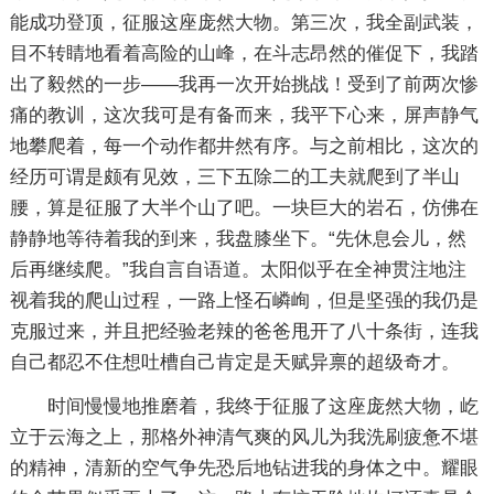
能成功登顶，征服这座庞然大物。第三次，我全副武装，
目不转睛地看着高险的山峰，在斗志昂然的催促下，我踏
出了毅然的一步——我再一次开始挑战！受到了前两次惨
痛的教训，这次我可是有备而来，我平下心来，屏声静气
地攀爬着，每一个动作都井然有序。与之前相比，这次的
经历可谓是颇有见效，三下五除二的工夫就爬到了半山
腰，算是征服了大半个山了吧。一块巨大的岩石，仿佛在
静静地等待着我的到来，我盘膝坐下。“先休息会儿，然
后再继续爬。”我自言自语道。太阳似乎在全神贯注地注
视着我的爬山过程，一路上怪石嶙峋，但是坚强的我仍是
克服过来，并且把经验老辣的爸爸甩开了八十条街，连我
自己都忍不住想吐槽自己肯定是天赋异禀的超级奇才。
时间慢慢地推磨着，我终于征服了这座庞然大物，屹
立于云海之上，那格外神清气爽的风儿为我洗刷疲惫不堪
的精神，清新的空气争先恐后地钻进我的身体之中。耀眼