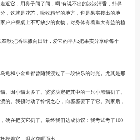
走近它，用鼻子闻了闻，啊!有说不出的淡淡清香，扑鼻
部分，这就是花芯，吸收精华的地方，也是果实接出的地
家家户户餐桌上不可缺少的食物，对身体有着重大有益的植
私奉献;把香味撒向田野，爱它的平凡;把果实分享给每个
。乌龟和小金鱼都曾随我渡过了一段快乐的时光。尤其是那
小猫。因小猫太多了。婆婆决定把其中的一只小黑猫扔了。
漉漉的。我顿时动了怜悯之心，向婆婆要下了它。到家后，
，硬在把安它扔了。最终我们达成协议：我考试考了100
地抚摸着它，泪水夺眶而出。