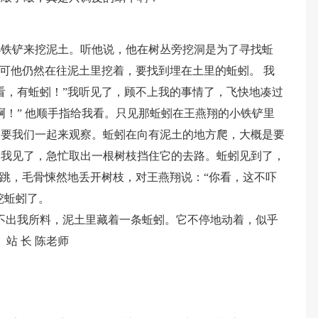
小铁铲来挖泥土。听他说，他在树丛旁挖洞是为了寻找蚯
”可他仍然在往泥土里挖着，要找到埋在土里的蚯蚓。 我
看，有蚯蚓！”我听见了，顾不上我的事情了，飞快地凑过
啊！” 他顺手指给我看。只见那蚯蚓在王燕翔的小铁铲里
，要我们一起来观察。蚯蚓在向有泥土的地方爬，大概是要
。我见了，急忙取出一根树枝挡住它的去路。蚯蚓见到了，
大跳，毛骨悚然地丢开树枝，对王燕翔说：“你看，这不吓
挖蚯蚓了。
不出我所料，泥土里藏着一条蚯蚓。它不停地动着，似乎
站 长 陈老师