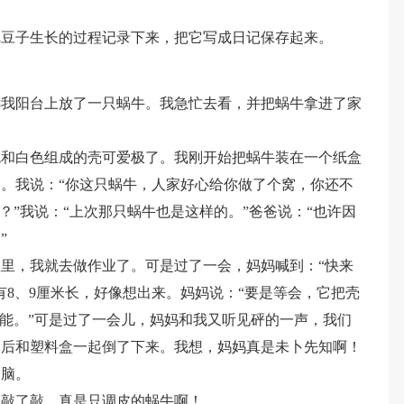
把豆子生长的过程记录下来，把它写成日记保存起来。
诉我阳台上放了一只蜗牛。我急忙去看，并把蜗牛拿进了家
色和白色组成的壳可爱极了。我刚开始把蜗牛装在一个纸盒
。我说：“你这只蜗牛，人家好心给你做了个窝，你还不
？”我说：“上次那只蜗牛也是这样的。”爸爸说：“也许因
”
里，我就去做作业了。可是过了一会，妈妈喊到：“快来
有8、9厘米长，好像想出来。妈妈说：“要是等会，它把壳
可能。”可是过了一会儿，妈妈和我又听见砰的一声，我们
然后和塑料盒一起倒了下来。我想，妈妈真是未卜先知啊！
动脑。
住敲了敲，真是只调皮的蜗牛啊！