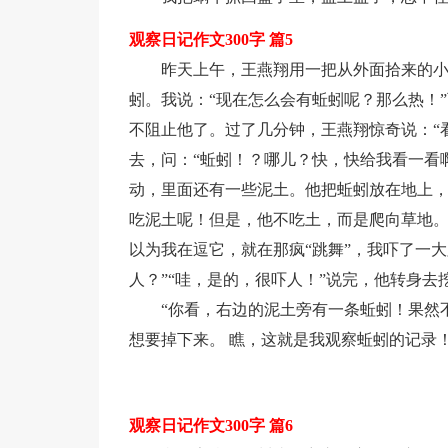
观察日记作文300字 篇5
昨天上午，王燕翔用一把从外面拾来的
蚓。我说：“现在怎么会有蚯蚓呢？那么热！
不阻止他了。过了几分钟，王燕翔惊奇说：“
去，问：“蚯蚓！？哪儿？快，快给我看一看
动，里面还有一些泥土。他把蚯蚓放在地上
吃泥土呢！但是，他不吃土，而是爬向草地
以为我在逗它，就在那疯“跳舞”，我吓了一
人？”“哇，是的，很吓人！”说完，他转身去
“你看，右边的泥土旁有一条蚯蚓！果然
想要掉下来。 瞧，这就是我观察蚯蚓的记录！ 
观察日记作文300字 篇6