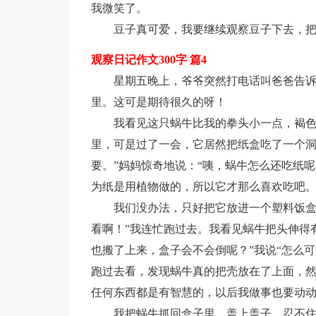
我微笑了。
豆子真可爱，我要继续观察豆子下去，
观察日记作文300字 篇4
星期五晚上，爷爷突然打电话叫爸爸告
里。这可是期待很久的呀！
我看见这只蜗牛比我的拳头小一点，褐
里，可是过了一会，它居然把纸盒吃了一个洞
要。”妈妈惊奇地说：“咦，蜗牛怎么还吃纸呢
为纸是用植物做的，所以它才那么喜欢吃吧。
我们没办法，只好把它放进一个塑料饭盒
看啊！”我连忙跑过去。我看见蜗牛把头伸得
也搬了上来，盒子会不会倒呢？”我说“怎么
跑过去看，发现蜗牛真的把壳放在了上面，
任何东西都是有智慧的，以后我做事也要动
我把蜗牛抓回盒子里，盖上盖子，忍不