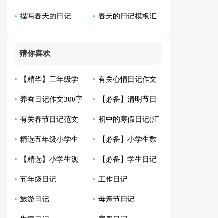
描写春天的日记
春天的日记模板汇
编四篇
记汇总8篇
（通用72篇）
编9篇
猜你喜欢
【精华】三年级学
有关心情日记作文
养蚕日记作文300字
【必备】清明节日
生日记合集9篇
锦集七篇
有关春节日记范文
初中的寒假日记(汇
锦集八篇
记模板合集五篇
精选五年级小学生
【必备】小学生数
集锦6篇
编15篇)
【精选】小学生观
【必备】学生日记
日记范文锦集8篇
学日记范文汇总9篇
五年级日记
工作日记
察日记范文汇编十篇
模板集锦5篇
旅游日记
母亲节日记