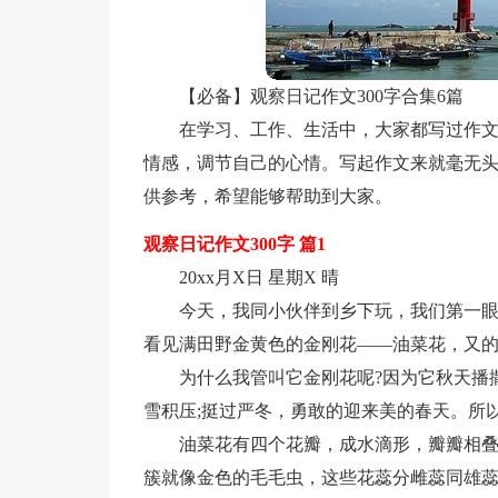
【必备】观察日记作文300字合集6篇
在学习、工作、生活中，大家都写过作
情感，调节自己的心情。写起作文来就毫无头
供参考，希望能够帮助到大家。
观察日记作文300字 篇1
20xx月X日 星期X 晴
今天，我同小伙伴到乡下玩，我们第一
看见满田野金黄色的金刚花——油菜花，又
为什么我管叫它金刚花呢?因为它秋天播
雪积压;挺过严冬，勇敢的迎来美的春天。所
油菜花有四个花瓣，成水滴形，瓣瓣相
簇就像金色的毛毛虫，这些花蕊分雌蕊同雄