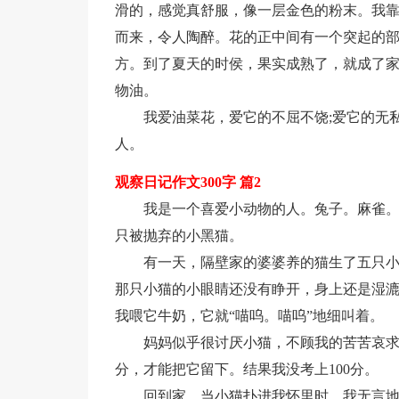
滑的，感觉真舒服，像一层金色的粉末。我靠
而来，令人陶醉。花的正中间有一个突起的
方。到了夏天的时侯，果实成熟了，就成了
物油。
我爱油菜花，爱它的不屈不饶;爱它的无
人。
观察日记作文300字 篇2
我是一个喜爱小动物的人。兔子。麻雀
只被抛弃的小黑猫。
有一天，隔壁家的婆婆养的猫生了五只
那只小猫的小眼睛还没有睁开，身上还是湿
我喂它牛奶，它就“喵呜。喵呜”地细叫着。
妈妈似乎很讨厌小猫，不顾我的苦苦哀求
分，才能把它留下。结果我没考上100分。
回到家，当小猫扑进我怀里时，我无言