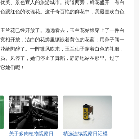
景优美、景色宜人的旅游城市。街道两旁，鲜花盛开，有白
黄色跟红色的玫瑰花。这千奇百艳的鲜花中，我最喜欢白色
觉玉兰花已经开放了。远远看去，玉兰花姑娘穿上了一件白
都竞相开放，洁白的花瓣里镶嵌着黄色的花蕊；用鼻子闻一
兰花给陶醉了。一阵微风吹来，玉兰仙子穿着白色的礼服，
一员。风停了，她们停止了舞蹈，静静地站在那里。过了一
赏它她们呢！
关于多肉植物观察日
精选连续观察日记模