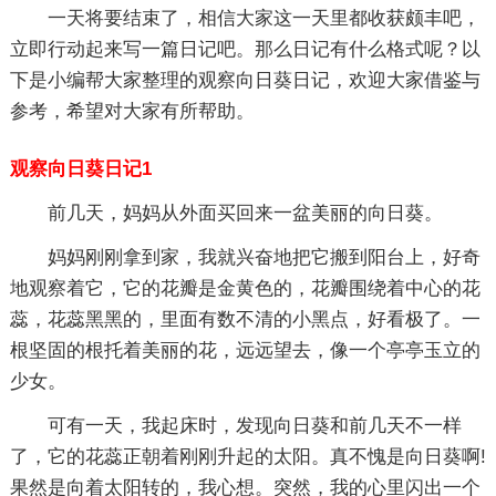
一天将要结束了，相信大家这一天里都收获颇丰吧，
立即行动起来写一篇日记吧。那么日记有什么格式呢？以
下是小编帮大家整理的观察向日葵日记，欢迎大家借鉴与
参考，希望对大家有所帮助。
观察向日葵日记1
前几天，妈妈从外面买回来一盆美丽的向日葵。
妈妈刚刚拿到家，我就兴奋地把它搬到阳台上，好奇
地观察着它，它的花瓣是金黄色的，花瓣围绕着中心的花
蕊，花蕊黑黑的，里面有数不清的小黑点，好看极了。一
根坚固的根托着美丽的花，远远望去，像一个亭亭玉立的
少女。
可有一天，我起床时，发现向日葵和前几天不一样
了，它的花蕊正朝着刚刚升起的太阳。真不愧是向日葵啊!
果然是向着太阳转的，我心想。突然，我的心里闪出一个