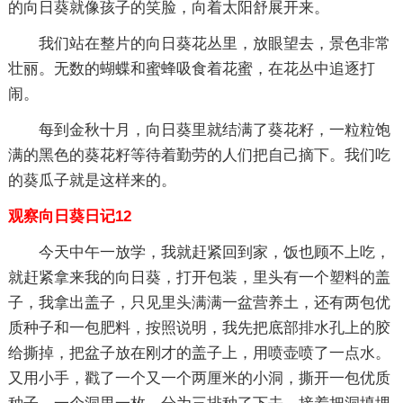
的向日葵就像孩子的笑脸，向着太阳舒展开来。
我们站在整片的向日葵花丛里，放眼望去，景色非常
壮丽。无数的蝴蝶和蜜蜂吸食着花蜜，在花丛中追逐打
闹。
每到金秋十月，向日葵里就结满了葵花籽，一粒粒饱
满的黑色的葵花籽等待着勤劳的人们把自己摘下。我们吃
的葵瓜子就是这样来的。
观察向日葵日记12
今天中午一放学，我就赶紧回到家，饭也顾不上吃，
就赶紧拿来我的向日葵，打开包装，里头有一个塑料的盖
子，我拿出盖子，只见里头满满一盆营养土，还有两包优
质种子和一包肥料，按照说明，我先把底部排水孔上的胶
给撕掉，把盆子放在刚才的盖子上，用喷壶喷了一点水。
又用小手，戳了一个又一个两厘米的小洞，撕开一包优质