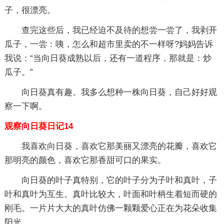
子，很漂亮。
查完这些后，我已经迫不及待的想尝一尝了，我剥开
瓜子，一尝：咦，怎么和超市里卖的不一样呀?妈妈告诉
我说：“当向日葵成熟以后，还有一道程序，那就是：炒
瓜子。”
向日葵真有趣。我多么想种一株向日葵，自己好好观
察一下啊。
观察向日葵日记14
我喜欢向日葵，喜欢它那美丽又漂亮的花瓣，喜欢它
那明亮的颜色，喜欢它那香甜可口的果实。
向日葵的叶子真特别，它的叶子分为子叶和真叶，子
叶和真叶为互生。真叶比较大，叶面和叶柄生着短而硬的
刚毛。一片片大大的真叶仿佛一颗颗爱心正在为花朵收集
阳光。