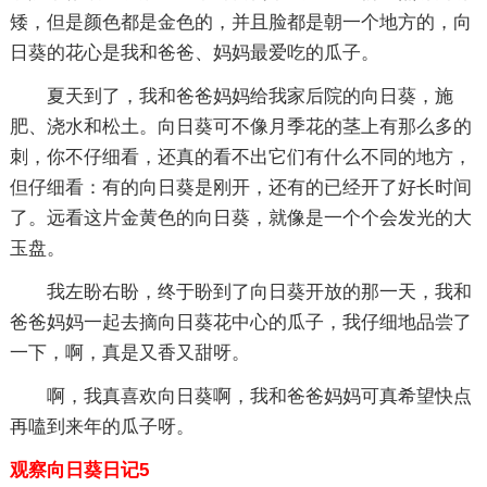
矮，但是颜色都是金色的，并且脸都是朝一个地方的，向
日葵的花心是我和爸爸、妈妈最爱吃的瓜子。
夏天到了，我和爸爸妈妈给我家后院的向日葵，施
肥、浇水和松土。向日葵可不像月季花的茎上有那么多的
刺，你不仔细看，还真的看不出它们有什么不同的地方，
但仔细看：有的向日葵是刚开，还有的已经开了好长时间
了。远看这片金黄色的向日葵，就像是一个个会发光的大
玉盘。
我左盼右盼，终于盼到了向日葵开放的那一天，我和
爸爸妈妈一起去摘向日葵花中心的瓜子，我仔细地品尝了
一下，啊，真是又香又甜呀。
啊，我真喜欢向日葵啊，我和爸爸妈妈可真希望快点
再嗑到来年的瓜子呀。
观察向日葵日记5