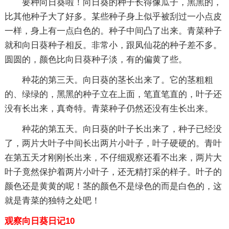
要种向日葵啦！向日葵的种子长得像瓜子，黑黑的，
比其他种子大了好多。某些种子身上似乎被刮过一小点皮
一样，身上有一点白色的。种子中间凸了出来。青菜种子
就和向日葵种子相反。非常小，跟凤仙花的种子差不多。
圆圆的，颜色比向日葵种子淡，有的偏黄了些。
种花的第三天。向日葵的茎长出来了。它的茎粗粗
的、绿绿的，黑黑的种子立在上面，笔直笔直的，叶子还
没有长出来，真奇特。青菜种子仍然还没有生长出来。
种花的第五天。向日葵的叶子长出来了，种子已经没
了，两片大叶子中间长出两片小叶子，叶子硬硬的。青叶
在第五天才刚刚长出来，不仔细观察还看不出来，两片大
叶子竟然保护着两片小叶子，还无精打采的样子。叶子的
颜色还是黄黄的呢！茎的颜色不是绿色的而是白色的，这
就是青菜的独特之处吧！
观察向日葵日记10