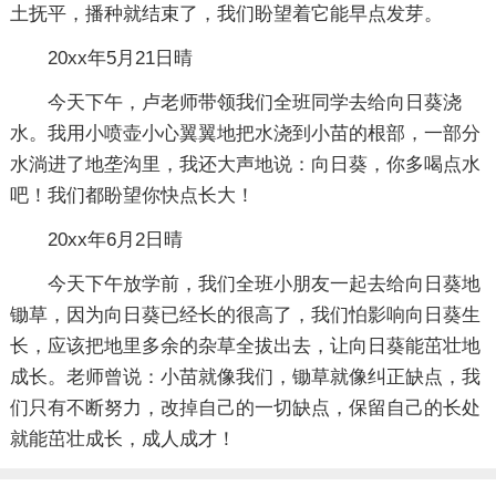
土抚平，播种就结束了，我们盼望着它能早点发芽。
20xx年5月21日晴
今天下午，卢老师带领我们全班同学去给向日葵浇
水。我用小喷壶小心翼翼地把水浇到小苗的根部，一部分
水淌进了地垄沟里，我还大声地说：向日葵，你多喝点水
吧！我们都盼望你快点长大！
20xx年6月2日晴
今天下午放学前，我们全班小朋友一起去给向日葵地
锄草，因为向日葵已经长的很高了，我们怕影响向日葵生
长，应该把地里多余的杂草全拔出去，让向日葵能茁壮地
成长。老师曾说：小苗就像我们，锄草就像纠正缺点，我
们只有不断努力，改掉自己的一切缺点，保留自己的长处
就能茁壮成长，成人成才！