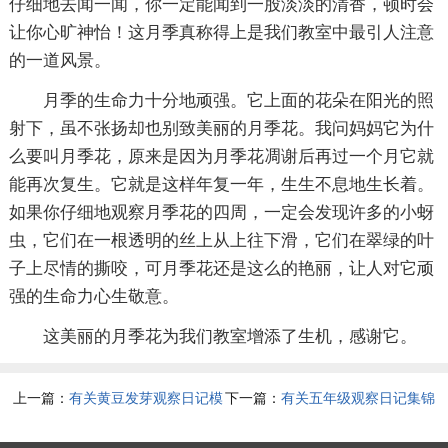
仔细地去闻一闻，你一定能闻到一股淡淡的清香，顿时会
让你心旷神怡！这月季真称得上是我们教室中最引人注意
的一道风景。
月季的生命力十分地顽强。它上面的花朵在阳光的照
射下，虽不张扬却也别致美丽的月季花。我问妈妈它为什
么要叫月季花，原来是因为月季花凋谢后再过一个月它就
能再次复生。它就是这样年复一年，生生不息地生长着。
如果你仔细地观察月季花的四周，一定会发现许多的小蚜
虫，它们在一根透明的丝上从上往下滑，它们在翠绿的叶
子上尽情的撕咬，可月季花还是这么的艳丽，让人对它顽
强的生命力心生敬意。
这美丽的月季花为我们教室增添了生机，感谢它。
上一篇：
有关黄豆发芽观察日记模
下一篇：
有关五年级观察日记集锦
板集锦六篇
十篇