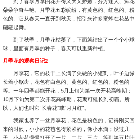
到了春季月季的花开得又大又娇嫩，芬芳迷人、鲜花
朵朵争奇斗艳。月季花五彩缤纷，有黄色的、红色的、粉
色的。它从春天一直开到秋天，招引来许多蜜蜂在花丛中
翩翩起舞。
到了秋季，月季花枯萎了，下面就结出了一个个小球
球，里面有月季的种子，春天可以重新种植。
月季花的观察日记2
月季花，它的枝干上长满了尖硬的小短刺，叶子边缘
长着小锯齿，花色有白色的、黄色的、红色的、粉色的
等。一年四季都能开花，5月上旬为第一次开花高峰期；
10月下旬为第二次开花高峰期，花期可延长到初霜。所
以，人们也叫它“长春花”或“月月红”。
我家也养了一盆月季花，花色是粉色的，记得刚买回
来的时候，小小的花苞包得紧紧的，像小水滴；没过几
天，小花苞慢慢打开了一片，二片，三片，等到第五片叶