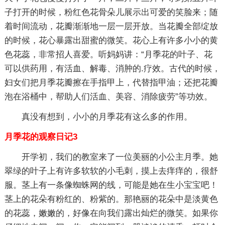
子打开的时候，粉红色花骨朵儿展示出可爱的笑脸来；随
着时间流动，花瓣渐渐地一层一层开放。当花瓣全部绽放
的时候，花心暴露出甜蜜的微笑。花心上有许多小小的黄
色花蕊，非常招人喜爱。听妈妈讲：“月季花的叶子、花
可以供药用，有活血、解毒、消肿的.疗效。古代的时候，
妇女们把月季花瓣擦在手指甲上，代替指甲油；还把花瓣
泡在浴桶中，帮助人们活血、美容、消除疲劳”等功效。
真没有想到，小小的月季花有这么多的作用。
月季花的观察日记3
开学初，我们的教室来了一位美丽的小公主月季。她
翠绿的叶子上有许多软软的小毛刺，摸上去痒痒的，很舒
服。茎上有一条像蜘蛛网的线，可能是她在生小宝宝吧！
茎上的花朵有粉红的、粉紫的。那艳丽的花朵中是淡黄色
的花蕊，嫩嫩的，好像在向我们露出灿烂的微笑。如果你