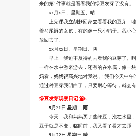
来的第1件事就是看看我的绿豆发芽了没有。
xx月x日、星期五、晴
上完课我立刻赶回家去看看我的豆芽，
着马尾辫的女孩，有的像一只小鸭子。我小
放回去了。
xx月xx日、星期日、阴
早上，我迫不及待的去看我的豆芽了。
一样在水中游来游去，还有的在水底，像一块
妈看，妈妈很高兴地对我说，”我们今天中午
通过种豆芽我明白了，只要耐心等待，就会
绿豆发芽观察日记 篇6
9月21日 星期二 雨
今天，我和妈妈买了些绿豆，泡在水里
豆子就是不变，临睡前，我又看了看才去睡
9月22日 星期三 睛