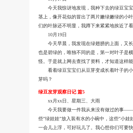
今天我惊讶地发现，我种下去的绿豆宝
茎上，像开花似的冒出了两片嫩绿嫩绿的小
们的叶脉还不明显，我蹲下来紧紧地挨近了
10月19日
今天早晨，我发现在绿翅膀的上面，又
也是碧绿的，唯独不同的是，第一对叶子是
怪。于是就上网去查找了资料，才知道这样
看着绿豆宝宝们从豆芽变成长着叶子的
芽吗？
绿豆发芽观察日记 篇5
xx月xx日、星期三、大雨
今天我要做一件我从来没有做过的事—
些”绿娃娃”放入装有水的小碗中，这些”小
一会儿上浮，可好玩儿了。我心想你们可要