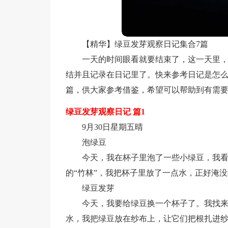
【精华】绿豆发芽观察日记集合7篇
一天的时间眼看就要结束了，这一天里
结并且记录在日记里了。快来参考日记是怎么
篇，供大家参考借鉴，希望可以帮助到有需
绿豆发芽观察日记 篇1
9月30日星期五晴
泡绿豆
今天，我在杯子里泡了一些小绿豆，我看
的“竹林”，我把杯子里放了一点水，正好淹
绿豆发芽
今天，我要给绿豆换一个杯子了。我找
水，我把绿豆放在纱布上，让它们把根扎进