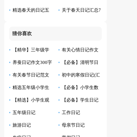
精选春天的日记五
关于春天日记汇总7
六篇
篇
篇
篇
猜你喜欢
【精华】三年级学
有关心情日记作文
养蚕日记作文300字
【必备】清明节日
生日记合集9篇
锦集七篇
有关春节日记范文
初中的寒假日记(汇
锦集八篇
记模板合集五篇
精选五年级小学生
【必备】小学生数
集锦6篇
编15篇)
【精选】小学生观
【必备】学生日记
日记范文锦集8篇
学日记范文汇总9篇
五年级日记
工作日记
察日记范文汇编十篇
模板集锦5篇
旅游日记
母亲节日记