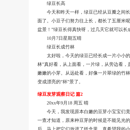
绿豆长高
今天和昨天一样，绿豆已经从豆瓣之间
面了。小豆子们努力往上长，都长了五厘米呢
盆景！”绿豆长得真快呀，过几天它就可以长成
10月7日星期五晴
绿豆长成竹林
太好啦，今天的绿豆已经长成一片小小的
林”真好看，从上面看，一片绿，从旁边看，
嫩嫩的小芽。从远处看，好像一片翠绿的竹林
变成漂亮的“杯”景了。
绿豆发芽观察日记 篇2
20xx年9月18 周五 晴
今天，我发现原本白嫩的豆芽小宝宝们
一查才知道，原来种豆芽的时候是不能见光
后，马上把它们放进了纸盒里。真希望我的