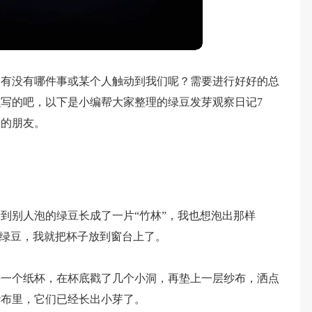
，有没有哪件事或某个人触动到我们呢？需要进行好好的总
写的吧，以下是小编帮大家整理的绿豆发芽观察日记7
要的朋友。
到别人泡的绿豆长成了一片“竹林”，我也想泡出那样
没绿豆，我就把杯子放到窗台上了。
来一个纸杯，在杯底戳了几个小洞，再垫上一层纱布，洒点
纱布里，它们已经长出小芽了。