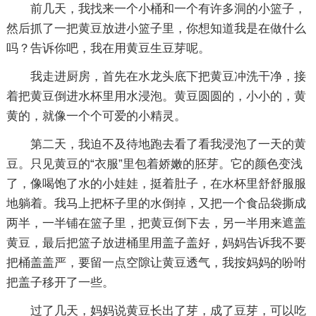
前几天，我找来一个小桶和一个有许多洞的小篮子，
然后抓了一把黄豆放进小篮子里，你想知道我是在做什么
吗？告诉你吧，我在用黄豆生豆芽呢。
我走进厨房，首先在水龙头底下把黄豆冲洗干净，接
着把黄豆倒进水杯里用水浸泡。黄豆圆圆的，小小的，黄
黄的，就像一个个可爱的小精灵。
第二天，我迫不及待地跑去看了看我浸泡了一天的黄
豆。只见黄豆的“衣服”里包着娇嫩的胚芽。它的颜色变浅
了，像喝饱了水的小娃娃，挺着肚子，在水杯里舒舒服服
地躺着。我马上把杯子里的水倒掉，又把一个食品袋撕成
两半，一半铺在篮子里，把黄豆倒下去，另一半用来遮盖
黄豆，最后把篮子放进桶里用盖子盖好，妈妈告诉我不要
把桶盖盖严，要留一点空隙让黄豆透气，我按妈妈的吩咐
把盖子移开了一些。
过了几天，妈妈说黄豆长出了芽，成了豆芽，可以吃