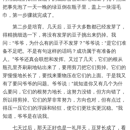
把事先泡了一天一晚的绿豆倒在瓶子里，盖上一块湿毛
巾，第一步骤就完成了。
第二步是培育。几天后，豆子大多数都已经发芽了，
得精挑细选一下，将没有发芽的豆子挑出来扔掉。我
问：“爷爷，为什么有的豆子不发芽？”爷爷说：“是它们准
备不足吧。不是有句这样的话吗？成功属于有准备的
人。”爷爷还真会联想和发挥。又过了几天，它们的根从
瓶孔里齐刷刷地钻出来了，要用剪刀把它们剪掉。它们的
芽慢慢地长长了，要找来重物压在它们的上面。于是我又
有了要问爷爷的问题。爷爷说：“就知道你又有几个为什
么要问，它们的根努力地长，这努力没错，但方向错了，
所以得剪掉。它们的芽非常努力，方向也对，但有点过，
得压一压它们的浮躁和轻狂，使它们更壮实更沉稳。”我
知道，爷爷是在说我。
七天过后，那天正好也是一礼拜天，豆芽长成了，看