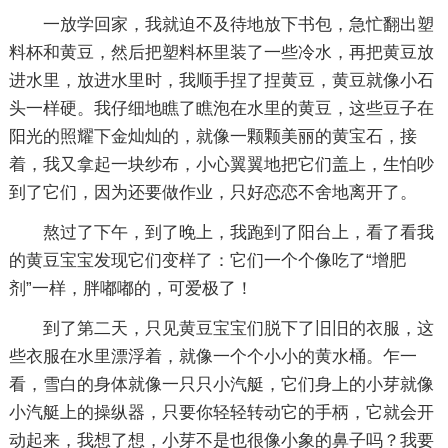
一放学回家，我就迫不及待地放下书包，急忙翻出塑
料杯和黄豆，然后把塑料杯里装了一些冷水，再把黄豆放
进水里，放进水里时，我顺手捏了捏黄豆，黄豆就像小石
头一样硬。我仔细地瞧了瞧泡在水里的黄豆，这些豆子在
阳光的照耀下金灿灿的，就像一颗颗美丽的黄宝石，接
着，我又拿起一块纱布，小心翼翼地把它们盖上，生怕吵
到了它们，因为还要做作业，只好恋恋不舍地离开了。
熬过了下午，到了晚上，我跑到了阳台上，看了看我
的黄豆宝宝发现它们变样了：它们一个个像吃了“增肥
剂”一样，胖嘟嘟的，可爱极了！
到了第二天，只见黄豆宝宝们脱下了旧旧的衣服，这
些衣服在水里漂浮着，就像一个个小小的黄水桶。乍一
看，雪白的身体就像一只只小汽艇，它们身上的小芽就像
小汽艇上的操纵器，只要你轻轻转动它的手柄，它就会开
动起来，我想了想，小芽不是也很像小象的鼻子吗？我要