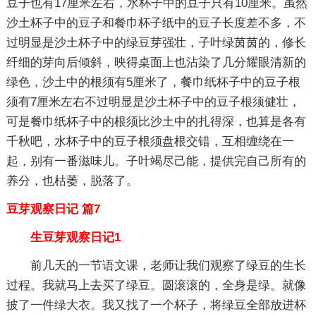
豆子也有17厘米左右，水杯子中的豆子只有10厘米。虽然
沙土杯子中的豆子和餐巾杯子纸中的豆子长度差不多，不
过明显是沙土杯子中的绿豆芽强壮，子叶绿茵茵的，修长
纤细的芽向后倾斜，映得桌面上也沾染了几分耀眼清新的
绿色，沙土中的根须有5厘米了，餐巾纸杯子中的豆子根
须有7厘米左右不过明显是沙土杯子中的豆子根须健壮，
可是餐巾纸杯子中的根须比沙土中的扎得深，也算是各有
千秋吧，水杯子中的豆子根须盘根交错，互相缠绕在一
起，别有一番滋味儿。子叶竭尽己能，提供完自己所有的
养分，也枯萎，脱落了。
豆芽观察日记 篇7
生豆芽观察日记1
前几天的一节语文课，老师让我们观察了绿豆的生长
过程。我就马上去买了绿豆。圆滚滚的，全身是绿。就像
披了一件绿大衣。我又找了一个杯子，将绿豆全部放进杯