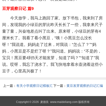
豆芽观察日记 篇9
今天放学，我马上跑回了家。放下书包，我来到了房
间，发现我的小绿豆的芽比昨天长长了一些，我拿来尺子
量了量，兴奋地差点叫了出来。原来呀，小绿豆的芽有4
厘米长了。我看了看小黑豆，“咦！小黑豆怎么没长
呀！”我说道。妈妈走了过来，对我说：“怎么了？”“妈
妈，小黑豆是不是烂了呀？”我问道。妈妈说：“不是的，
宝贝！黑豆要4到5天才能发芽，知道了吗？”“知道了”我
说。哎呀，我忘了浇水了。我飞快地拿着水壶浇着这些小
豆子，心里高兴极了！
上一篇：
有关小学观察日记模板汇
下一篇：
黄豆发芽观察的日记汇编
总十篇
11篇
Copyright © 2026
麦德良
www.maideliang.com 版权所有