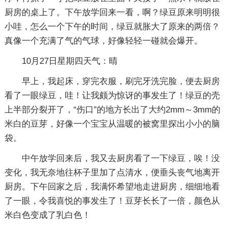
厨房的桌上了。下午放学回来一看，啊？绿豆原来明明很
小哇，怎么一个下午的时间，绿豆就胀大了原来的两倍？
真像一个充满了气的气球，好像轻轻一碰就会爆开。
10月27日星期四天气：晴
早上，我起床，穿完衣服，刷完牙洗完脸，便去厨房
看了一眼绿豆，哇！让我颇为惊讶的事发生了！绿豆的壳
上半部分裂开了，“伤口”的地方长出了大约2mm～3mm的
米白的豆芽，好像一个宝宝从温暖的被窝里探出小小的脑
袋。
中午放学回来后，我又去厨房看了一下绿豆，唉！没
变化，我无奈地往杯子里加了点清水，便垂头丧气地离开
厨房。下午回家之后，我满怀希望地走进厨房，细细地看
了一眼，令我喜悦的事发生了！豆芽长长了一倍，颜色从
米白色变成了乳白色！