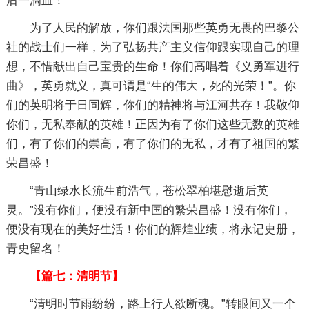
后一滴血！
为了人民的解放，你们跟法国那些英勇无畏的巴黎公
社的战士们一样，为了弘扬共产主义信仰跟实现自己的理
想，不惜献出自己宝贵的生命！你们高唱着《义勇军进行
曲》，英勇就义，真可谓是“生的伟大，死的光荣！”。你
们的英明将于日同辉，你们的精神将与江河共存！我敬仰
你们，无私奉献的英雄！正因为有了你们这些无数的英雄
们，有了你们的崇高，有了你们的无私，才有了祖国的繁
荣昌盛！
“青山绿水长流生前浩气，苍松翠柏堪慰逝后英
灵。”没有你们，便没有新中国的繁荣昌盛！没有你们，
便没有现在的美好生活！你们的辉煌业绩，将永记史册，
青史留名！
【篇七：清明节】
“清明时节雨纷纷，路上行人欲断魂。”转眼间又一个