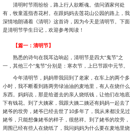
清明时节雨纷纷，路上行人欲断魂。借问酒家何处
有，牧童遥指杏花村。在跟妈妈去莲花山公园的路上，我
深情地朗诵着《清明》这首诗，因为今天是清明节。下面
是清明节学生日记，欢迎参考阅读！
【篇一：清明节】
熟悉的诗句在我耳边响起，清明节是四大“鬼节”之
一，其他三个“鬼节”分别是：寒衣节，上巳节跟中元节。
今年清明节，妈妈带我回到了老家，在车上的两个多
小时，我不断看到路两旁绿油油的麦地里，有人在烧什么
东西。妈妈说，那是给逝去的亲人烧纸钱，让他们在地底
下有钱花。到了大姨家，我跟大姨二姨还有妈妈一起去了
姥爷的坟旁，姥爷已经去世了10多年了，我从来都没见过
姥爷，只能想像姥爷的样子，很慈祥。到了姥爷的坟旁，
周围已经有些人在烧纸了，我问妈妈为什么要在麦地里烧