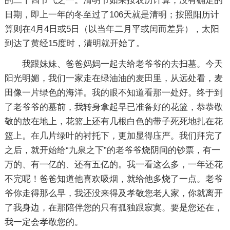
的二十四节气之一。清明节如果按农历计算，没有确定的
日期，即上一年的冬至过了106天就是清明；按照阳历计
算则在4月4日或5日（以当年二月平或闰而差异），太阳
到达了黄经15度时，清明就开始了。
我跟妹妹、爸爸妈妈一起去给老爷爷的去扫墓。今天
阳光明媚，我们一家走在绿油油的麦田里，从远处看，麦
田像一片绿色的海洋。我的眼不知道看那一处好。终于到
了老爷爷的墓前，我转身拿起早已准备好的花篮，恭恭敬
敬的放在地上，花篮上还有几根白色的带子死死地扎在花
篮上。在几片绿叶的衬托下，更加显得庒严。我们拜完了
之后，就开始给“九泉之下”的老爷爷烧阴间的钞票，有一
万的、有一亿的、还有五亿的。我一看这么多，一年还花
不完呢！爸爸知道他喜欢吸烟，就给他多烧了一点。老爷
爷你走得那么早，我还没来得及孝敬您老人家，你就离开
了我身边，在那陪伴您的只有孤独跟寂寞。要是您还在，
我一定会孝敬您的。