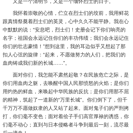
又是一个清明节，又是一个缅怀烈士的日子。
我怀着崇敬的心情，伫立在烈士们的坟前，我用鲜花
跟真情祭奠着烈士们的英灵，心中久久不能平静。我在心
中默默的说：“安息吧，烈士们！史册会记下你们响亮的
名字；祖国会永远记住你们的丰功伟绩；我们会永远记住
你们的壮志豪情！”想到这里，我的耳边似乎又想起了那
扣人心弦的旋律：“起来，不愿做努力的人们，把我们的
血肉铸成我们新的长城……”。
面对你们，我怎能不肃然起敬？在民族危亡之际，是
你们用血肉之躯，去唤醒中国人民那愤怒的火焰；是你们
用灼热的鲜血，来唤起中华民族的反抗；是你们用那不屈
的精神，筑起了一道新的“万里长城”。你们倒下了，但千
千万万不愿做奴隶的人又站了起来。面对鬼子们的严刑拷
打，你们毫不变色；面对着侩子手们高官厚禄的诱惑，你
们毫不动心；直到与日本侵略者斗争到最后一刻，流尽最