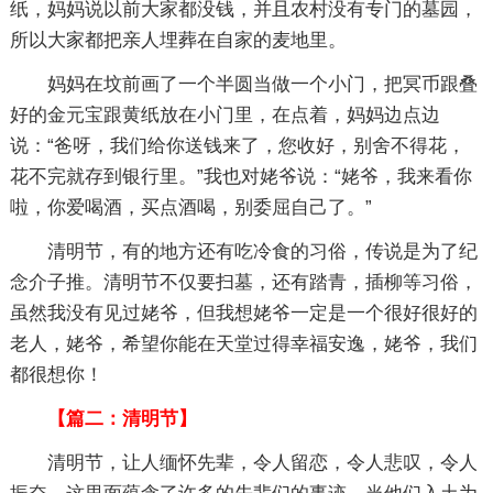
纸，妈妈说以前大家都没钱，并且农村没有专门的墓园，
所以大家都把亲人埋葬在自家的麦地里。
妈妈在坟前画了一个半圆当做一个小门，把冥币跟叠
好的金元宝跟黄纸放在小门里，在点着，妈妈边点边
说：“爸呀，我们给你送钱来了，您收好，别舍不得花，
花不完就存到银行里。”我也对姥爷说：“姥爷，我来看你
啦，你爱喝酒，买点酒喝，别委屈自己了。”
清明节，有的地方还有吃冷食的习俗，传说是为了纪
念介子推。清明节不仅要扫墓，还有踏青，插柳等习俗，
虽然我没有见过姥爷，但我想姥爷一定是一个很好很好的
老人，姥爷，希望你能在天堂过得幸福安逸，姥爷，我们
都很想你！
【篇二：清明节】
清明节，让人缅怀先辈，令人留恋，令人悲叹，令人