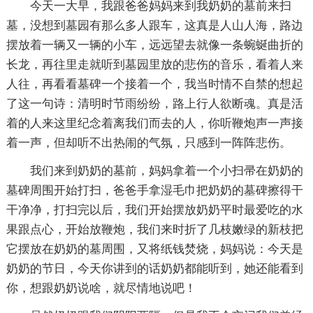
今天一大早，我跟爸爸妈妈来到我奶奶的墓前来扫
墓，没想到墓园有那么多人跟车，这真是人山人海，路边
摆放着一辆又一辆的小车，远远望去就像一条蜿蜒曲折的
长龙，再往里走就听到墓园里放的悲伤的音乐，看着人来
人往，再看看墓碑一个接着一个，我当时情不自禁的想起
了这一句诗：清明时节雨纷纷，路上行人欲断魂。真是活
着的人来这里纪念着离我们而去的人，你听鞭炮声一声接
着一声，但却听不出热闹的气氛，只感到一阵阵悲伤。
我们来到奶奶的墓前，妈妈拿着一个小扫帚在奶奶的
墓碑周围开始打扫，爸爸手拿湿毛巾把奶奶的墓碑擦得干
干净净，打扫完以后，我们开始摆放奶奶平时最爱吃的水
果跟点心，开始放鞭炮，我们来时折了几枝嫩绿的新枝把
它摆放在奶奶的墓周围，又将纸钱焚烧，妈妈说：今天是
奶奶的节日，今天你讲到的话奶奶都能听到，她还能看到
你，想跟奶奶说啥，就尽情地说吧！