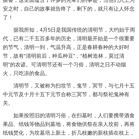
振奋，这里面蕴含了许多的先辈们的事迹，当他们入土为
安之时，自己的故事就告终了，剩下的，就只有让人怀念
了！
据我所知，4月5日是我国传统的清明节，大约始于周
代，已有二千五百多年的历史，清明最开始是一个很重要
的节气，清明一到，气温升高，正是春耕春种的大好时
节，故有“清明前后，种瓜种豆”，“植树造林，莫过清
明”的农谚。可清明节还有一个习俗，清明之日不动烟
火，只吃凉的食品。
清明节，又被称为扫坟节，鬼节，冥节，与七月十五
中元节及十月十五下元节合称三冥节，都与祭祀鬼神有
关。
如果按照旧的清明习俗，在扫墓时，人们要携带酒食
果品、纸钱等物品到墓地，将食物供祭在亲人坟前，再将
纸钱焚化，为坟墓培上新土，折几枝嫩的新枝插在枝上，