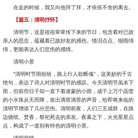
在走的时候，我又向他拜了拜，才依依不舍的离去。
【篇五：清明抒怀】
清明节，这是祖祖辈辈传下来的节日，包含着对已故
亲人的思念，蕴藏着已故好友的感伤。情泪点点、细雨绵
绵，更能表达人们悲伤的感情。
清明小景
“清明时节雨纷纷，路上行人欲断魂”，这美妙的千古
绝句，表达了诗人对清明时节的感叹。今天清明节虽未下
雨，但前些日子却一直下着迷蒙的小雨，成千上万个晶莹
的小水珠从天而降，发出滴答滴答的声音，给即将来临的
清明节增添了几分悲伤。清明前夜，人们三五成群，在路
边烧纸、焚香，祭祀死去的亲友。夜幕之下，火光星星点
点，构成了一道别有特色的清明小景。