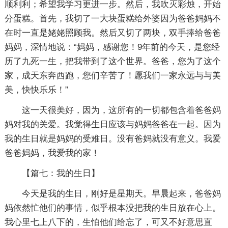
顺利利；希望我学习更进一步。然后，我吹灭彩烛，开始
分蛋糕。首先，我切了一大块蛋糕给外婆因为爸爸妈妈不
在时一直是姥姥照顾我。然后又切了两块，双手捧给爸爸
妈妈，深情地说：“妈妈，感谢您！9年前的今天，是您经
历了九死一生，把我带到了这个世界。爸爸，您为了这个
家，成天东奔西跑，您们辛苦了！愿我们一家永远与与美
美，快快乐乐！”
这一天很美好，因为，这所有的一切都包含着爸爸妈
妈对我的关爱。我觉得生日应该与妈妈爸爸在一起。因为
我的生日就是妈妈的受难日。没有爸妈就没有意义。我爱
爸爸妈妈，我爱我的家！
【篇七：我的生日】
今天是我的生日，刚好是星期天。早晨起来，爸爸妈
妈依然忙他们的事情，似乎根本没把我的生日放在心上。
我心里七上八下的，生怕他们给忘了，可又不好意思直