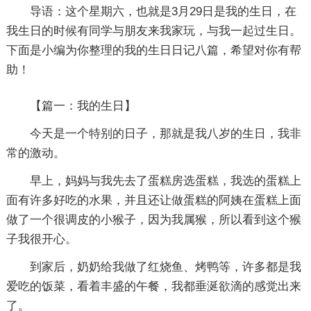
导语：这个星期六，也就是3月29日是我的生日，在
我生日的时候有同学与朋友来我家玩，与我一起过生日。
下面是小编为你整理的我的生日日记八篇，希望对你有帮
助！
【篇一：我的生日】
今天是一个特别的日子，那就是我八岁的生日，我非
常的激动。
早上，妈妈与我先去了蛋糕房选蛋糕，我选的蛋糕上
面有许多好吃的水果，并且还让做蛋糕的阿姨在蛋糕上面
做了一个很调皮的小猴子，因为我属猴，所以看到这个猴
子我很开心。
到家后，奶奶给我做了红烧鱼、烤鸭等，许多都是我
爱吃的饭菜，看着丰盛的午餐，我都垂涎欲滴的感觉出来
了。