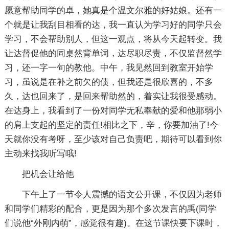
愿意帮助同学的卓，她真是个温文尔雅的好姑娘。还有一
个就是让我刮目相看的达，我一直认为学习好的同学只会
学习，不会帮助别人，但这一观点，将从今天起转变。我
让达督促他的同桌然背单词，达尽职尽责，不仅监督然学
习，还一字一句的教他。中午，我见然回到教室开始学
习，虽说是在补之前欠的债，但我还是很欣喜的，不多
久，达也回来了，是回来帮助然的，着实让我很受感动。
在达身上，我看到了一份对同学无私奉献的爱和他那弱小
的肩上支起的坚定的责任!相比之下，辛，你要加油了!今
天就你没有考呀，至少该对自己负责吧，期待可以看到你
主动来找我听写哦!
把机会让给他
下午上了一节令人震撼的语文公开课，不仅因为老师
和同学们精彩的配合，更是因为那个多次发言的禹(同学
们说他“外刚内萌”，感觉很有趣)。在这节课快要下课时，