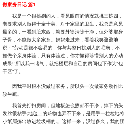
做家务日记 篇1
我是一个很挑剔的人，看见眼前的情况就挑三拣四，
老要求别人做得十全十美。对于家里的卫生，我总是意见
最多的，一看到脏东西，就要外婆清除干净，但外婆那身
子骨，不能做太多家务。妈妈走过来，看着我笑盈盈地
说：“劳动是很不容易的，你与其整日挑别人的毛病，不
如做个亲身体验，只有体验过，你才懂得珍惜别人的劳动
成果!”所以我一睹气，就把楼层和自己的房间包下作为“包
干区”了。
因我平时根本没做过家务，所以头一次做家务动作比
较生疏。
我首先打扫房间，但地板怎么擦都不干净，掉下的头
发丝很粘手;地毯上的赃物也弄不下来，是用手一粒粒地将
小纸屑拣出放进垃圾桶的.。这样一来，没过多久，我的腰