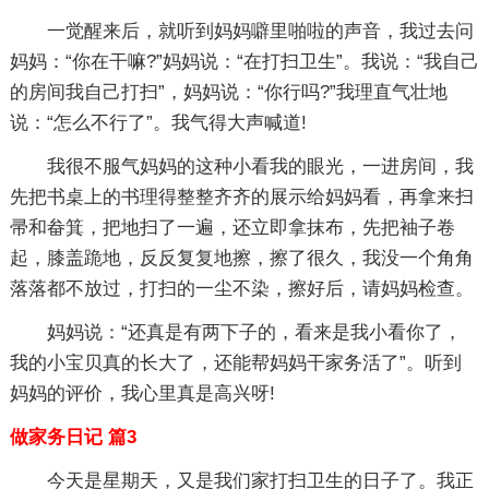
一觉醒来后，就听到妈妈噼里啪啦的声音，我过去问
妈妈：“你在干嘛?”妈妈说：“在打扫卫生”。我说：“我自己
的房间我自己打扫”，妈妈说：“你行吗?”我理直气壮地
说：“怎么不行了”。我气得大声喊道!
我很不服气妈妈的这种小看我的眼光，一进房间，我
先把书桌上的书理得整整齐齐的展示给妈妈看，再拿来扫
帚和畚箕，把地扫了一遍，还立即拿抹布，先把袖子卷
起，膝盖跪地，反反复复地擦，擦了很久，我没一个角角
落落都不放过，打扫的一尘不染，擦好后，请妈妈检查。
妈妈说：“还真是有两下子的，看来是我小看你了，
我的小宝贝真的长大了，还能帮妈妈干家务活了”。听到
妈妈的评价，我心里真是高兴呀!
做家务日记 篇3
今天是星期天，又是我们家打扫卫生的日子了。我正