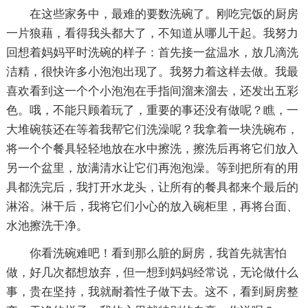
在这些家务中，最难的要数洗碗了。刚吃完饭的厨房
一片狼藉，看得我头都大了，不知道从哪儿干起。我努力
回想着妈妈平时洗碗的样子：首先接一盆温水，放几滴洗
洁精，很快许多小泡泡出现了。我努力着这样去做。我最
喜欢看到这一个个小泡泡在手指间溜来溜去，还发出五彩
色。哦，不能只顾着玩了，重要的事还没有做呢？瞧，一
大堆碗筷还在等着我帮它们洗澡呢？我拿着一块洗碗布，
将一个个餐具轻轻地放在水中擦洗，擦洗后再将它们放入
另一个盆里，放满清水让它们再泡泡澡。等到把所有的用
具都洗完后，我打开水龙头，让所有的餐具都来个最后的
淋浴。淋干后，我将它们小心的放入碗柜里，再将台面、
水池擦洗干净。
你看洗碗难吧！看到那么脏的厨房，我首先就害怕
做，好几次都想放弃，但一想到妈妈经常说，无论做什么
事，贵在坚持，我就耐着性子做下去。这不，看到厨房整