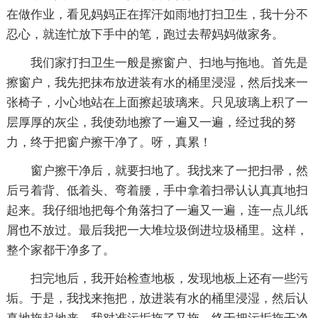
在做作业，看见妈妈正在挥汗如雨地打扫卫生，我十分不
忍心，就连忙放下手中的笔，跑过去帮妈妈做家务。
我们家打扫卫生一般是擦窗户、扫地与拖地。首先是
擦窗户，我先把抹布放进装有水的桶里浸湿，然后找来一
张椅子，小心地站在上面擦起玻璃来。只见玻璃上积了一
层厚厚的灰尘，我使劲地擦了一遍又一遍，经过我的努
力，终于把窗户擦干净了。呀，真累！
窗户擦干净后，就要扫地了。我找来了一把扫帚，然
后弓着背、低着头、弯着腰，手中拿着扫帚认认真真地扫
起来。我仔细地把每个角落扫了一遍又一遍，连一点儿纸
屑也不放过。最后我把一大堆垃圾倒进垃圾桶里。这样，
整个家都干净多了。
扫完地后，我开始检查地板，发现地板上还有一些污
垢。于是，我找来拖把，放进装有水的桶里浸湿，然后认