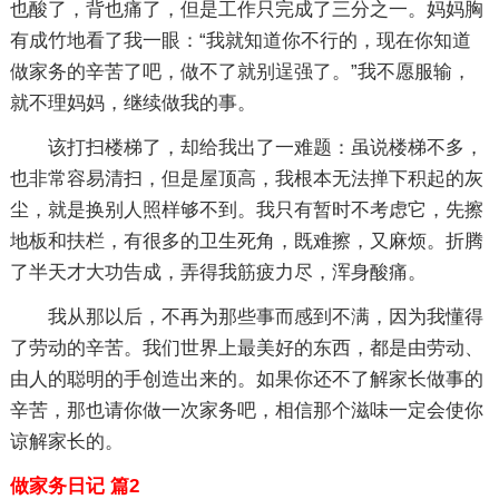
也酸了，背也痛了，但是工作只完成了三分之一。妈妈胸
有成竹地看了我一眼：“我就知道你不行的，现在你知道
做家务的辛苦了吧，做不了就别逞强了。”我不愿服输，
就不理妈妈，继续做我的事。
该打扫楼梯了，却给我出了一难题：虽说楼梯不多，
也非常容易清扫，但是屋顶高，我根本无法掸下积起的灰
尘，就是换别人照样够不到。我只有暂时不考虑它，先擦
地板和扶栏，有很多的卫生死角，既难擦，又麻烦。折腾
了半天才大功告成，弄得我筋疲力尽，浑身酸痛。
我从那以后，不再为那些事而感到不满，因为我懂得
了劳动的辛苦。我们世界上最美好的东西，都是由劳动、
由人的聪明的手创造出来的。如果你还不了解家长做事的
辛苦，那也请你做一次家务吧，相信那个滋味一定会使你
谅解家长的。
做家务日记 篇2